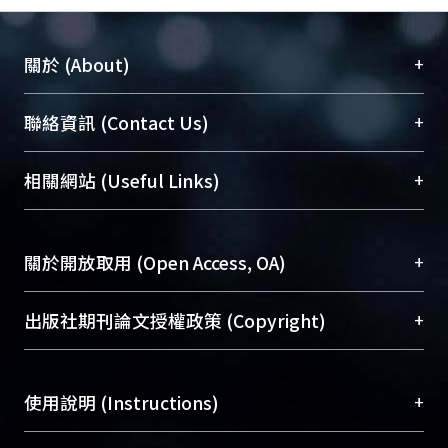
+
關於 (About)
臺大位居世界頂尖大學之列，為永久珍藏及向國際
+
聯絡資訊 (Contact Us)
展現本校豐碩的研究成果及學術能量，圖書館整合
機構典藏（NTUR）與學術庫（AH）不同功能平
總館學科館員
(Main Library)
+
相關網站 (Useful Links)
台，成為臺大學術典藏NTU scholars。期能整合研
醫學圖書館學科館員
(Medical Library)
究能量、促進交流合作、保存學術產出、推廣研究
社會科學院辜振甫紀念圖書館學科館員
(Social
成果。
Sciences Library)
+
關於開放取用 (Open Access, OA)
To permanently archive and promote researcher
profiles and scholarly works, Library integrates the
開放取用是從使用者角度提升資訊取用性的社會運
+
出版社期刊論文授權政策 (Copyright)
services of “NTU Repository” with “Academic
動，應用在學術研究上是透過將研究著作公開供使
Hub” to form NTU Scholars.
用者自由取閱，以促進學術傳播及因應期刊訂購費
請確認所上傳的全文是原創的內容，若該文件包
用逐年攀升。同時可加速研究發展、提升研究影響
+
使用說明 (Instructions)
含部分內容的版權非匯入者所有，或由第三方贊
力，NTU Scholars即為本校的開放取用典藏（OA
助與合作完成，請確認該版權所有者及第三方同