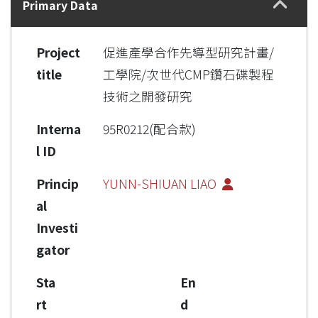
Primary Data
Project
促進產學合作先導型研究計畫/
title
工學院/次世代CMP鑽石碟製程
技術之開發研究
Interna
95R0212(配合款)
l ID
Princip
YUNN-SHIUAN LIAO
al
Investi
gator
Sta
En
rt
d