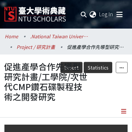
(current
Log In
Communities & Collections
Home
.National Taiwan University / 國立臺灣大學
Project / 研究計畫
促進產學合作先導型研究計畫/工學院/次世代CMP鑽石碟製程技術之開發研究
Research Outputs
促進產學合作先導型
Fundings & Projects
Export
Statistics
研究計畫/工學院/次世
Researchers
代CMP鑽石碟製程技
術之開發研究
Organizations
Statistics
Details