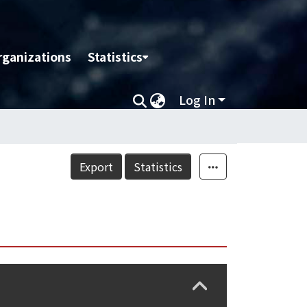
rganizations
Statistics
Log In
Export
Statistics