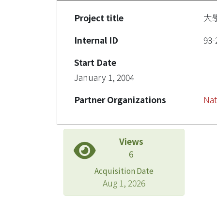
Project title
大
Internal ID
93-
Start Date
January 1, 2004
Partner Organizations
Nat
Views
6
Acquisition Date
Aug 1, 2026