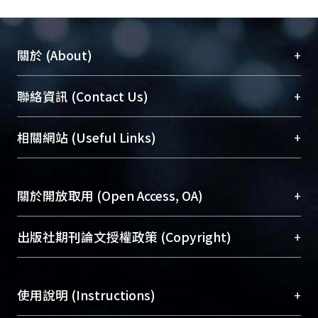
+
關於 (About)
臺大位居世界頂尖大學之列，為永久珍藏及向國際
+
聯絡資訊 (Contact Us)
展現本校豐碩的研究成果及學術能量，圖書館整合
機構典藏（NTUR）與學術庫（AH）不同功能平
總館學科館員
(Main Library)
+
相關網站 (Useful Links)
台，成為臺大學術典藏NTU scholars。期能整合研
醫學圖書館學科館員
(Medical Library)
究能量、促進交流合作、保存學術產出、推廣研究
社會科學院辜振甫紀念圖書館學科館員
(Social
成果。
Sciences Library)
+
關於開放取用 (Open Access, OA)
To permanently archive and promote researcher
profiles and scholarly works, Library integrates the
開放取用是從使用者角度提升資訊取用性的社會運
+
出版社期刊論文授權政策 (Copyright)
services of “NTU Repository” with “Academic
動，應用在學術研究上是透過將研究著作公開供使
Hub” to form NTU Scholars.
用者自由取閱，以促進學術傳播及因應期刊訂購費
請確認所上傳的全文是原創的內容，若該文件包
用逐年攀升。同時可加速研究發展、提升研究影響
+
使用說明 (Instructions)
含部分內容的版權非匯入者所有，或由第三方贊
力，NTU Scholars即為本校的開放取用典藏（OA
助與合作完成，請確認該版權所有者及第三方同