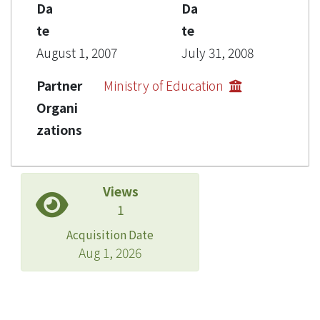
Da
Da
te
te
August 1, 2007
July 31, 2008
Partner
Ministry of Education
Organi
zations
Views
1
Acquisition Date
Aug 1, 2026