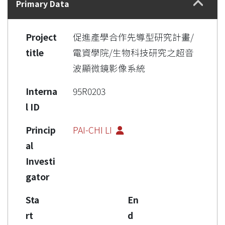
Primary Data
Project
促進產學合作先導型研究計畫/
title
電資學院/生物科技研究之超音
波顯微鏡影像系統
Interna
95R0203
l ID
Princip
PAI-CHI LI
al
Investi
gator
Sta
En
rt
d