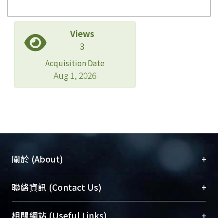
Views
3
Acquisition Date
Aug 1, 2026
+
關於 (About)
臺大位居世界頂尖大學之列，為永久珍藏及向國際
+
聯絡資訊 (Contact Us)
展現本校豐碩的研究成果及學術能量，圖書館整合
機構典藏（NTUR）與學術庫（AH）不同功能平
總館學科館員
(Main Library)
+
相關網站 (Useful Links)