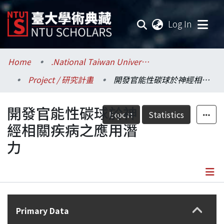
(current
Log In
Communities & Collections
Home
.National Taiwan University / 國立臺灣大學
Project / 研究計畫
開發官能性碳球於神經相關疾病之應用潛力
Research Outputs
開發官能性碳球於神
Fundings & Projects
Export
Statistics
經相關疾病之應用潛
Researchers
力
Organizations
Statistics
Details
Primary Data