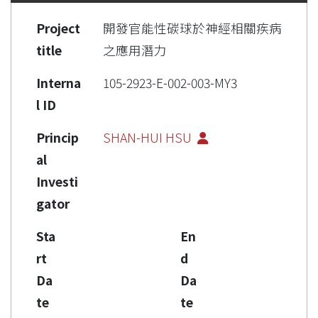
Project
開發官能性碳球於神經相關疾病
title
之應用潛力
Interna
105-2923-E-002-003-MY3
l ID
Princip
SHAN-HUI HSU
al
Investi
gator
Sta
En
rt
d
Da
Da
te
te