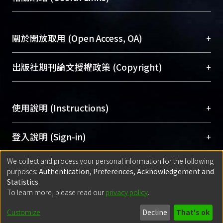
台，成為臺大學術典藏NTU scholars。期能整合研
醫學圖書館學科館員
(Medical Library)
究能量、促進交流合作、保存學術產出、推廣研究
社會科學院辜振甫紀念圖書館學科館員
(Social
成果。
Sciences Library)
+
關於開放取用 (Open Access, OA)
To permanently archive and promote researcher
profiles and scholarly works, Library integrates the
開放取用是從使用者角度提升資訊取用性的社會運
+
出版社期刊論文授權政策 (Copyright)
services of “NTU Repository” with “Academic
動，應用在學術研究上是透過將研究著作公開供使
Hub” to form NTU Scholars.
用者自由取閱，以促進學術傳播及因應期刊訂購費
請確認所上傳的全文是原創的內容，若該文件包
用逐年攀升。同時可加速研究發展、提升研究影響
+
使用說明 (Instructions)
含部分內容的版權非匯入者所有，或由第三方贊
力，NTU Scholars即為本校的開放取用典藏（OA
助與合作完成，請確認該版權所有者及第三方同
Archive）平台。
（點選深入了解OA）
意提供此授權。
網站簡介
(Quickstart Guide)
+
登入說明 (Sign-in)
Please represent that the submission is your
使用手冊
(Instruction Manual)
original work, and that you have the right to
We collect and process your personal information for the following
線上預約服務
(Booking Service)
方案一：
臺灣大學計算機中心帳號登入
+
匯入著作 (Submission)
purposes:
Authentication, Preferences, Acknowledgement and
grant the rights to upload.
(With C&INC Email Account)
Statistics
.
方案二：
ORCID帳號登入
(With ORCID)
To learn more, please read our
privacy policy
.
若欲上傳已出版的全文電子檔，可使用
Open
方案一：
定期更新ORCID者，以ID匯入
(Search
policy finder
網站查詢，以確認出版單位之版權
for identifier (ORCID))
Built with
DSpace-CRIS software
- Extension maintained and optimized
Customize
Decline
That's ok
政策。
方案二：
自行建檔
(Default mode Submission)
by