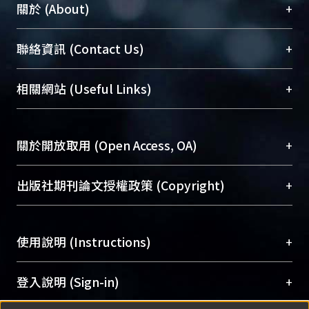
+
關於 (About)
臺大位居世界頂尖大學之列，為永久珍藏及向國際
+
聯絡資訊 (Contact Us)
展現本校豐碩的研究成果及學術能量，圖書館整合
機構典藏（NTUR）與學術庫（AH）不同功能平
總館學科館員
(Main Library)
+
相關網站 (Useful Links)
台，成為臺大學術典藏NTU scholars。期能整合研
醫學圖書館學科館員
(Medical Library)
究能量、促進交流合作、保存學術產出、推廣研究
社會科學院辜振甫紀念圖書館學科館員
(Social
成果。
Sciences Library)
+
關於開放取用 (Open Access, OA)
To permanently archive and promote researcher
profiles and scholarly works, Library integrates the
開放取用是從使用者角度提升資訊取用性的社會運
+
出版社期刊論文授權政策 (Copyright)
services of “NTU Repository” with “Academic
動，應用在學術研究上是透過將研究著作公開供使
Hub” to form NTU Scholars.
用者自由取閱，以促進學術傳播及因應期刊訂購費
請確認所上傳的全文是原創的內容，若該文件包
用逐年攀升。同時可加速研究發展、提升研究影響
+
使用說明 (Instructions)
含部分內容的版權非匯入者所有，或由第三方贊
力，NTU Scholars即為本校的開放取用典藏（OA
助與合作完成，請確認該版權所有者及第三方同
Archive）平台。
（點選深入了解OA）
意提供此授權。
網站簡介
(Quickstart Guide)
+
登入說明 (Sign-in)
Please represent that the submission is your
使用手冊
(Instruction Manual)