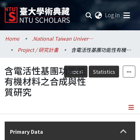
(current
Log In
Communities & Collections
Home
.National Taiwan University / 國立臺灣大學
Project / 研究計畫
含電活性基團功能性有機材料之合成與性質研究
Research Outputs
含電活性基團功能性
Fundings & Projects
Export
Statistics
有機材料之合成與性
Researchers
質研究
Organizations
Statistics
Details
Primary Data