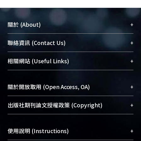
+
關於 (About)
臺大位居世界頂尖大學之列，為永久珍藏及向國際
+
聯絡資訊 (Contact Us)
展現本校豐碩的研究成果及學術能量，圖書館整合
機構典藏（NTUR）與學術庫（AH）不同功能平
總館學科館員
(Main Library)
+
相關網站 (Useful Links)
台，成為臺大學術典藏NTU scholars。期能整合研
醫學圖書館學科館員
(Medical Library)
究能量、促進交流合作、保存學術產出、推廣研究
社會科學院辜振甫紀念圖書館學科館員
(Social
成果。
Sciences Library)
+
關於開放取用 (Open Access, OA)
To permanently archive and promote researcher
profiles and scholarly works, Library integrates the
開放取用是從使用者角度提升資訊取用性的社會運
+
出版社期刊論文授權政策 (Copyright)
services of “NTU Repository” with “Academic
動，應用在學術研究上是透過將研究著作公開供使
Hub” to form NTU Scholars.
用者自由取閱，以促進學術傳播及因應期刊訂購費
請確認所上傳的全文是原創的內容，若該文件包
用逐年攀升。同時可加速研究發展、提升研究影響
+
使用說明 (Instructions)
含部分內容的版權非匯入者所有，或由第三方贊
力，NTU Scholars即為本校的開放取用典藏（OA
助與合作完成，請確認該版權所有者及第三方同