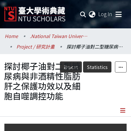
(current
Log In
Communities & Collections
Home
.National Taiwan University / 國立臺灣大學
Project / 研究計畫
探討椰子油對二型糖尿病與非酒精性脂肪肝之保護功效以及細胞自噬調控功能
Research Outputs
探討椰子油對二型糖
Fundings & Projects
Export
Statistics
尿病與非酒精性脂肪
Researchers
肝之保護功效以及細
胞自噬調控功能
Organizations
Statistics
Details