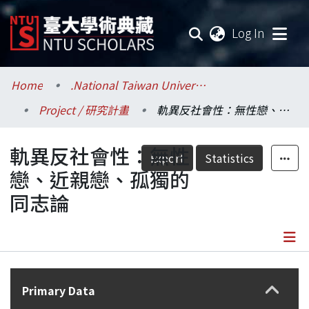
(current
Log In
Communities & Collections
Home
.National Taiwan University / 國立臺灣大學
Project / 研究計畫
軌異反社會性：無性戀、近親戀、孤獨的同志論
Research Outputs
軌異反社會性：無性
Fundings & Projects
Export
Statistics
戀、近親戀、孤獨的
Researchers
同志論
Organizations
Statistics
Details
Primary Data