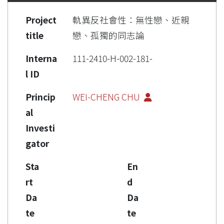
Project
軌異反社會性：無性戀、近親
title
戀、孤獨的同志論
Interna
111-2410-H-002-181-
l ID
Princip
WEI-CHENG CHU
al
Investi
gator
Sta
En
rt
d
Da
Da
te
te