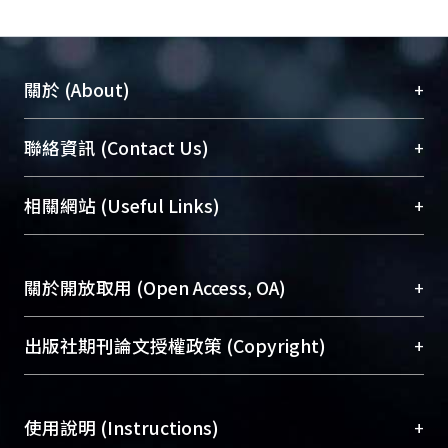
+
關於 (About)
臺大位居世界頂尖大學之列，為永久珍藏及向國際
+
聯絡資訊 (Contact Us)
展現本校豐碩的研究成果及學術能量，圖書館整合
機構典藏（NTUR）與學術庫（AH）不同功能平
總館學科館員
(Main Library)
+
相關網站 (Useful Links)
台，成為臺大學術典藏NTU scholars。期能整合研
醫學圖書館學科館員
(Medical Library)
究能量、促進交流合作、保存學術產出、推廣研究
社會科學院辜振甫紀念圖書館學科館員
(Social
成果。
Sciences Library)
+
關於開放取用 (Open Access, OA)
To permanently archive and promote researcher
profiles and scholarly works, Library integrates the
開放取用是從使用者角度提升資訊取用性的社會運
+
出版社期刊論文授權政策 (Copyright)
services of “NTU Repository” with “Academic
動，應用在學術研究上是透過將研究著作公開供使
Hub” to form NTU Scholars.
用者自由取閱，以促進學術傳播及因應期刊訂購費
請確認所上傳的全文是原創的內容，若該文件包
用逐年攀升。同時可加速研究發展、提升研究影響
+
使用說明 (Instructions)
含部分內容的版權非匯入者所有，或由第三方贊