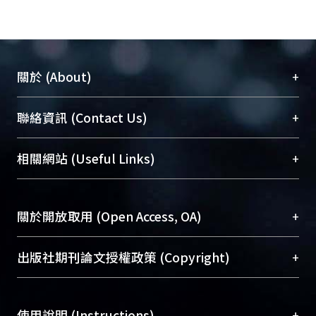
+
關於 (About)
臺大位居世界頂尖大學之列，為永久珍藏及向國際
+
聯絡資訊 (Contact Us)
展現本校豐碩的研究成果及學術能量，圖書館整合
機構典藏（NTUR）與學術庫（AH）不同功能平
總館學科館員
(Main Library)
+
相關網站 (Useful Links)
台，成為臺大學術典藏NTU scholars。期能整合研
醫學圖書館學科館員
(Medical Library)
究能量、促進交流合作、保存學術產出、推廣研究
社會科學院辜振甫紀念圖書館學科館員
(Social
成果。
Sciences Library)
+
關於開放取用 (Open Access, OA)
To permanently archive and promote researcher
profiles and scholarly works, Library integrates the
開放取用是從使用者角度提升資訊取用性的社會運
+
出版社期刊論文授權政策 (Copyright)
services of “NTU Repository” with “Academic
動，應用在學術研究上是透過將研究著作公開供使
Hub” to form NTU Scholars.
用者自由取閱，以促進學術傳播及因應期刊訂購費
請確認所上傳的全文是原創的內容，若該文件包
用逐年攀升。同時可加速研究發展、提升研究影響
+
使用說明 (Instructions)
含部分內容的版權非匯入者所有，或由第三方贊