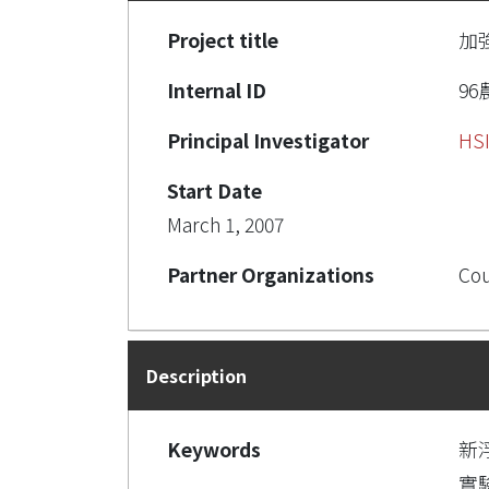
Project title
加
Internal ID
96農
Principal Investigator
HS
Start Date
March 1, 2007
Partner Organizations
Cou
Description
Keywords
新
實