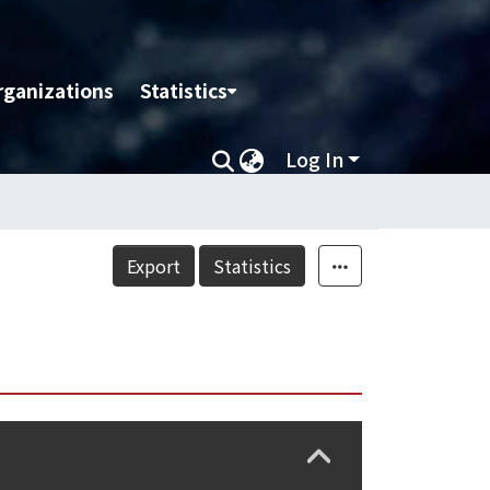
rganizations
Statistics
Log In
Export
Statistics