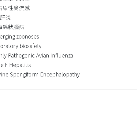
病原性禽流感
型肝炎
海綿狀腦病
rging zoonoses
oratory biosafety
hly Pathogenic Avian Influenza
e E Hepatitis
ine Spongiform Encephalopathy