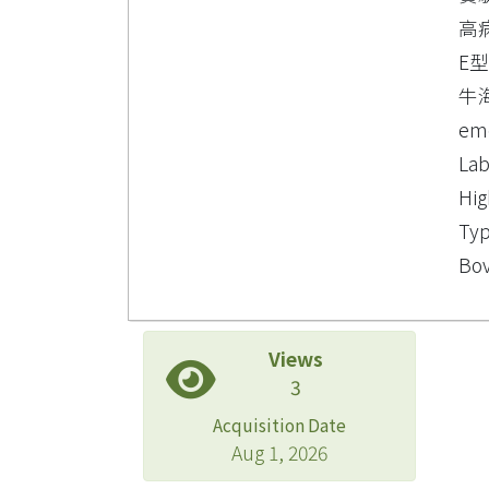
高
E
牛
eme
Lab
Hig
Typ
Bov
Views
3
Acquisition Date
Aug 1, 2026