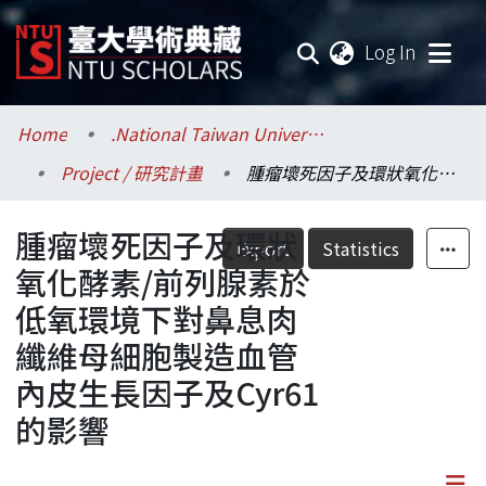
(current
Log In
Communities & Collections
Home
.National Taiwan University / 國立臺灣大學
Project / 研究計畫
腫瘤壞死因子及環狀氧化酵素/前列腺素於低氧環境下對鼻息肉纖維母細胞製造血管內皮生長因子及Cyr61的影響
Research Outputs
腫瘤壞死因子及環狀
Fundings & Projects
Export
Statistics
氧化酵素/前列腺素於
Researchers
低氧環境下對鼻息肉
纖維母細胞製造血管
Organizations
內皮生長因子及Cyr61
Statistics
的影響