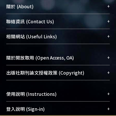
+
關於 (About)
臺大位居世界頂尖大學之列，為永久珍藏及向國際
+
聯絡資訊 (Contact Us)
展現本校豐碩的研究成果及學術能量，圖書館整合
機構典藏（NTUR）與學術庫（AH）不同功能平
總館學科館員
(Main Library)
+
相關網站 (Useful Links)
台，成為臺大學術典藏NTU scholars。期能整合研
醫學圖書館學科館員
(Medical Library)
究能量、促進交流合作、保存學術產出、推廣研究
社會科學院辜振甫紀念圖書館學科館員
(Social
成果。
Sciences Library)
+
關於開放取用 (Open Access, OA)
To permanently archive and promote researcher
profiles and scholarly works, Library integrates the
開放取用是從使用者角度提升資訊取用性的社會運
+
出版社期刊論文授權政策 (Copyright)
services of “NTU Repository” with “Academic
動，應用在學術研究上是透過將研究著作公開供使
Hub” to form NTU Scholars.
用者自由取閱，以促進學術傳播及因應期刊訂購費
請確認所上傳的全文是原創的內容，若該文件包
用逐年攀升。同時可加速研究發展、提升研究影響
+
使用說明 (Instructions)
含部分內容的版權非匯入者所有，或由第三方贊
力，NTU Scholars即為本校的開放取用典藏（OA
助與合作完成，請確認該版權所有者及第三方同
Archive）平台。
（點選深入了解OA）
意提供此授權。
網站簡介
(Quickstart Guide)
+
登入說明 (Sign-in)
Please represent that the submission is your
使用手冊
(Instruction Manual)