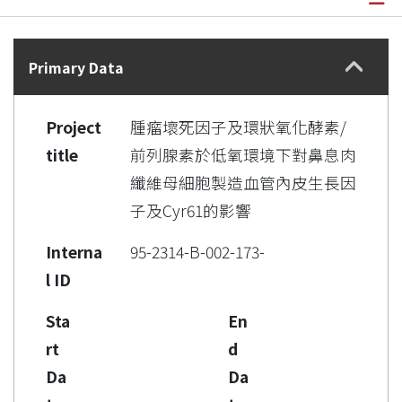
Details
Primary Data
Project
腫瘤壞死因子及環狀氧化酵素/
title
前列腺素於低氧環境下對鼻息肉
纖維母細胞製造血管內皮生長因
子及Cyr61的影響
Interna
95-2314-B-002-173-
l ID
Sta
En
rt
d
Da
Da