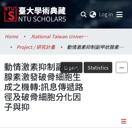
(current
Log In
Communities & Collections
Home
.National Taiwan University / 國立臺灣大學
Project / 研究計畫
動情激素抑制副甲狀腺素激發破骨細胞生成之機轉:訊息傳遞路徑及破骨細胞分化因子與抑
Research Outputs
動情激素抑制副甲狀
Fundings & Projects
Export
Statistics
腺素激發破骨細胞生
Researchers
成之機轉:訊息傳遞路
徑及破骨細胞分化因
Organizations
子與抑
Statistics