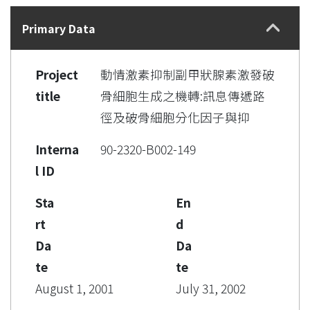
Details
Primary Data
Project
動情激素抑制副甲狀腺素激發破
title
骨細胞生成之機轉:訊息傳遞路
徑及破骨細胞分化因子與抑
Interna
90-2320-B002-149
l ID
Sta
En
rt
d
Da
Da
te
te
August 1, 2001
July 31, 2002