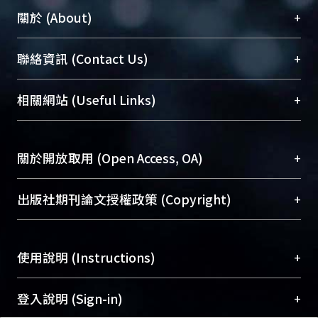
+
關於 (About)
臺大位居世界頂尖大學之列，為永久珍藏及向國際
+
聯絡資訊 (Contact Us)
展現本校豐碩的研究成果及學術能量，圖書館整合
機構典藏（NTUR）與學術庫（AH）不同功能平
總館學科館員
(Main Library)
+
相關網站 (Useful Links)
台，成為臺大學術典藏NTU scholars。期能整合研
醫學圖書館學科館員
(Medical Library)
究能量、促進交流合作、保存學術產出、推廣研究
社會科學院辜振甫紀念圖書館學科館員
(Social
成果。
Sciences Library)
+
關於開放取用 (Open Access, OA)
To permanently archive and promote researcher
profiles and scholarly works, Library integrates the
開放取用是從使用者角度提升資訊取用性的社會運
+
出版社期刊論文授權政策 (Copyright)
services of “NTU Repository” with “Academic
動，應用在學術研究上是透過將研究著作公開供使
Hub” to form NTU Scholars.
用者自由取閱，以促進學術傳播及因應期刊訂購費
請確認所上傳的全文是原創的內容，若該文件包
用逐年攀升。同時可加速研究發展、提升研究影響
+
使用說明 (Instructions)
含部分內容的版權非匯入者所有，或由第三方贊
力，NTU Scholars即為本校的開放取用典藏（OA
助與合作完成，請確認該版權所有者及第三方同
Archive）平台。
（點選深入了解OA）
意提供此授權。
網站簡介
(Quickstart Guide)
+
登入說明 (Sign-in)
Please represent that the submission is your
使用手冊
(Instruction Manual)