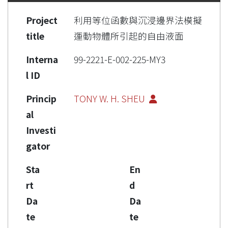
Project
利用等位函數與沉浸邊界法模擬
title
運動物體所引起的自由液面
Interna
99-2221-E-002-225-MY3
l ID
Princip
TONY W. H. SHEU
al
Investi
gator
Sta
En
rt
d
Da
Da
te
te