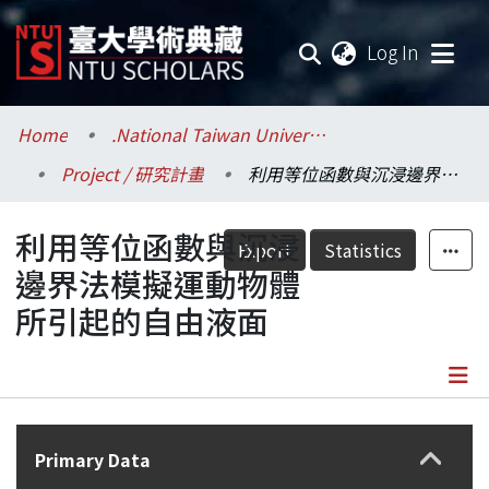
(current
Log In
Communities & Collections
Home
.National Taiwan University / 國立臺灣大學
Project / 研究計畫
利用等位函數與沉浸邊界法模擬運動物體所引起的自由液面
Research Outputs
利用等位函數與沉浸
Fundings & Projects
Export
Statistics
邊界法模擬運動物體
Researchers
所引起的自由液面
Organizations
Statistics
Details
Primary Data