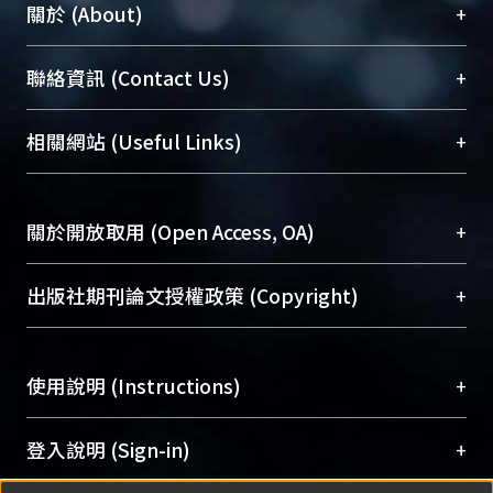
+
關於 (About)
臺大位居世界頂尖大學之列，為永久珍藏及向國際
+
聯絡資訊 (Contact Us)
展現本校豐碩的研究成果及學術能量，圖書館整合
機構典藏（NTUR）與學術庫（AH）不同功能平
總館學科館員
(Main Library)
+
相關網站 (Useful Links)
台，成為臺大學術典藏NTU scholars。期能整合研
醫學圖書館學科館員
(Medical Library)
究能量、促進交流合作、保存學術產出、推廣研究
社會科學院辜振甫紀念圖書館學科館員
(Social
成果。
Sciences Library)
+
關於開放取用 (Open Access, OA)
To permanently archive and promote researcher
profiles and scholarly works, Library integrates the
開放取用是從使用者角度提升資訊取用性的社會運
+
出版社期刊論文授權政策 (Copyright)
services of “NTU Repository” with “Academic
動，應用在學術研究上是透過將研究著作公開供使
Hub” to form NTU Scholars.
用者自由取閱，以促進學術傳播及因應期刊訂購費
請確認所上傳的全文是原創的內容，若該文件包
用逐年攀升。同時可加速研究發展、提升研究影響
+
使用說明 (Instructions)
含部分內容的版權非匯入者所有，或由第三方贊
力，NTU Scholars即為本校的開放取用典藏（OA
助與合作完成，請確認該版權所有者及第三方同
Archive）平台。
（點選深入了解OA）
意提供此授權。
網站簡介
(Quickstart Guide)
+
登入說明 (Sign-in)
Please represent that the submission is your
使用手冊
(Instruction Manual)