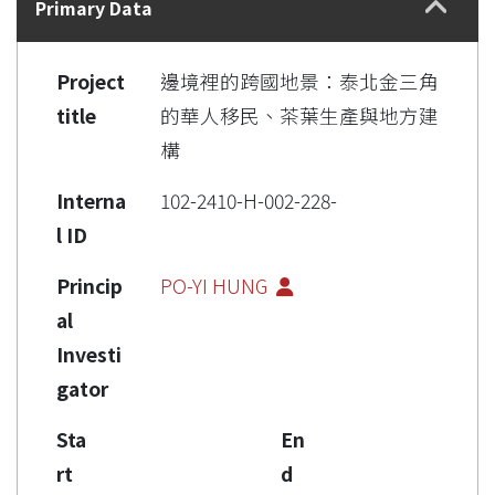
Primary Data
Project
邊境裡的跨國地景：泰北金三角
title
的華人移民、茶葉生產與地方建
構
Interna
102-2410-H-002-228-
l ID
Princip
PO-YI HUNG
al
Investi
gator
Sta
En
rt
d