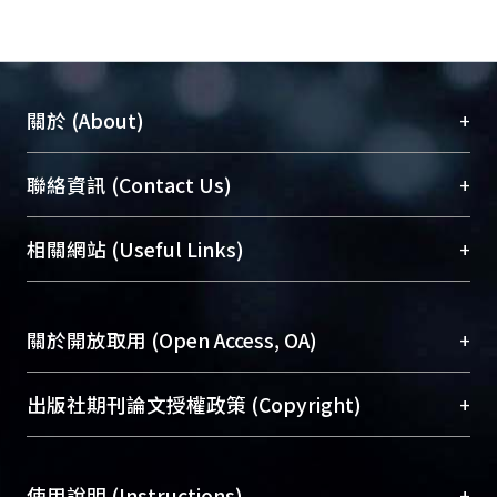
+
關於 (About)
臺大位居世界頂尖大學之列，為永久珍藏及向國際
+
聯絡資訊 (Contact Us)
展現本校豐碩的研究成果及學術能量，圖書館整合
機構典藏（NTUR）與學術庫（AH）不同功能平
總館學科館員
(Main Library)
+
相關網站 (Useful Links)
台，成為臺大學術典藏NTU scholars。期能整合研
醫學圖書館學科館員
(Medical Library)
究能量、促進交流合作、保存學術產出、推廣研究
社會科學院辜振甫紀念圖書館學科館員
(Social
成果。
Sciences Library)
+
關於開放取用 (Open Access, OA)
To permanently archive and promote researcher
profiles and scholarly works, Library integrates the
開放取用是從使用者角度提升資訊取用性的社會運
+
出版社期刊論文授權政策 (Copyright)
services of “NTU Repository” with “Academic
動，應用在學術研究上是透過將研究著作公開供使
Hub” to form NTU Scholars.
用者自由取閱，以促進學術傳播及因應期刊訂購費
請確認所上傳的全文是原創的內容，若該文件包
用逐年攀升。同時可加速研究發展、提升研究影響
+
使用說明 (Instructions)
含部分內容的版權非匯入者所有，或由第三方贊