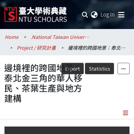
(current
Log In
Communities & Collections
Home
.National Taiwan University / 國立臺灣大學
Project / 研究計畫
邊境裡的跨國地景：泰北金三角的華人移民、茶葉生產與地方建構
Research Outputs
邊境裡的跨國地景：
Fundings & Projects
Export
Statistics
泰北金三角的華人移
Researchers
民、茶葉生產與地方
建構
Organizations
Statistics
Details