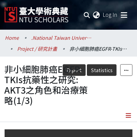
(current
Log In
Communities & Collections
Home
.National Taiwan University / 國立臺灣大學
Project / 研究計畫
非小細胞肺癌EGFR-TKIs抗藥性之研究: AKT3之角色和治療策略(1/3)
Research Outputs
非小細胞肺癌EGFR-
Fundings & Projects
Export
Statistics
TKIs抗藥性之研究:
Researchers
AKT3之角色和治療策
略(1/3)
Organizations
Statistics
Details