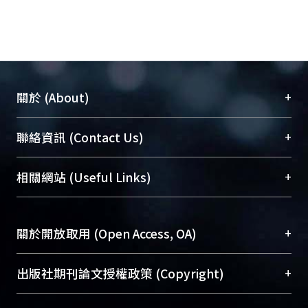
+
關於 (About)
臺大位居世界頂尖大學之列，為永久珍藏及向國際
+
聯絡資訊 (Contact Us)
展現本校豐碩的研究成果及學術能量，圖書館整合
機構典藏（NTUR）與學術庫（AH）不同功能平
總館學科館員
(Main Library)
+
相關網站 (Useful Links)
台，成為臺大學術典藏NTU scholars。期能整合研
醫學圖書館學科館員
(Medical Library)
究能量、促進交流合作、保存學術產出、推廣研究
社會科學院辜振甫紀念圖書館學科館員
(Social
成果。
Sciences Library)
+
關於開放取用 (Open Access, OA)
To permanently archive and promote researcher
profiles and scholarly works, Library integrates the
開放取用是從使用者角度提升資訊取用性的社會運
+
出版社期刊論文授權政策 (Copyright)
services of “NTU Repository” with “Academic
動，應用在學術研究上是透過將研究著作公開供使
Hub” to form NTU Scholars.