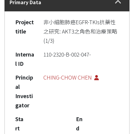
Primary Data
Project
非小細胞肺癌EGFR-TKIs抗藥性
title
之研究: AKT3之角色和治療策略
(1/3)
Interna
110-2320-B-002-047-
l ID
Princip
CHING-CHOW CHEN
al
Investi
gator
Sta
En
rt
d