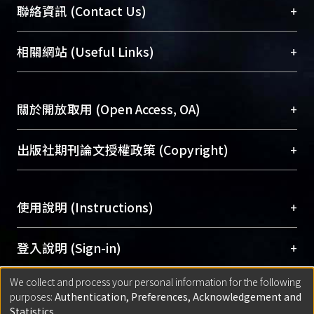
臺大位居世界頂尖大學之列，為永久珍藏及向國際
+
聯絡資訊 (Contact Us)
展現本校豐碩的研究成果及學術能量，圖書館整合
機構典藏（NTUR）與學術庫（AH）不同功能平
總館學科館員
(Main Library)
+
相關網站 (Useful Links)
台，成為臺大學術典藏NTU scholars。期能整合研
醫學圖書館學科館員
(Medical Library)
究能量、促進交流合作、保存學術產出、推廣研究
社會科學院辜振甫紀念圖書館學科館員
(Social
成果。
Sciences Library)
+
關於開放取用 (Open Access, OA)
To permanently archive and promote researcher
profiles and scholarly works, Library integrates the
開放取用是從使用者角度提升資訊取用性的社會運
+
出版社期刊論文授權政策 (Copyright)
services of “NTU Repository” with “Academic
動，應用在學術研究上是透過將研究著作公開供使
Hub” to form NTU Scholars.
用者自由取閱，以促進學術傳播及因應期刊訂購費
請確認所上傳的全文是原創的內容，若該文件包
用逐年攀升。同時可加速研究發展、提升研究影響
+
使用說明 (Instructions)
含部分內容的版權非匯入者所有，或由第三方贊
力，NTU Scholars即為本校的開放取用典藏（OA
助與合作完成，請確認該版權所有者及第三方同
Archive）平台。
（點選深入了解OA）
意提供此授權。
網站簡介
(Quickstart Guide)
+
登入說明 (Sign-in)
Please represent that the submission is your
使用手冊
(Instruction Manual)
original work, and that you have the right to
We collect and process your personal information for the following
線上預約服務
(Booking Service)
方案一：
臺灣大學計算機中心帳號登入
+
匯入著作 (Submission)
purposes:
Authentication, Preferences, Acknowledgement and
grant the rights to upload.
(With C&INC Email Account)
Statistics
.