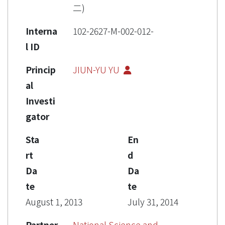
二)
Interna
102-2627-M-002-012-
l ID
Princip
JIUN-YU YU
al
Investi
gator
Sta
En
rt
d
Da
Da
te
te
August 1, 2013
July 31, 2014
Partner
National Science and