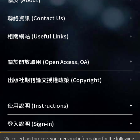
臺大位居世界頂尖大學之列，為永久珍藏及向國際
+
聯絡資訊 (Contact Us)
展現本校豐碩的研究成果及學術能量，圖書館整合
機構典藏（NTUR）與學術庫（AH）不同功能平
總館學科館員
(Main Library)
+
相關網站 (Useful Links)
台，成為臺大學術典藏NTU scholars。期能整合研
醫學圖書館學科館員
(Medical Library)
究能量、促進交流合作、保存學術產出、推廣研究
社會科學院辜振甫紀念圖書館學科館員
(Social
成果。
Sciences Library)
+
關於開放取用 (Open Access, OA)
To permanently archive and promote researcher
profiles and scholarly works, Library integrates the
開放取用是從使用者角度提升資訊取用性的社會運
+
出版社期刊論文授權政策 (Copyright)
services of “NTU Repository” with “Academic
動，應用在學術研究上是透過將研究著作公開供使
Hub” to form NTU Scholars.
用者自由取閱，以促進學術傳播及因應期刊訂購費
請確認所上傳的全文是原創的內容，若該文件包
用逐年攀升。同時可加速研究發展、提升研究影響
+
使用說明 (Instructions)
含部分內容的版權非匯入者所有，或由第三方贊
力，NTU Scholars即為本校的開放取用典藏（OA
助與合作完成，請確認該版權所有者及第三方同
Archive）平台。
（點選深入了解OA）
意提供此授權。
網站簡介
(Quickstart Guide)
+
登入說明 (Sign-in)
Please represent that the submission is your
使用手冊
(Instruction Manual)
original work, and that you have the right to
We collect and process your personal information for the following
線上預約服務
(Booking Service)