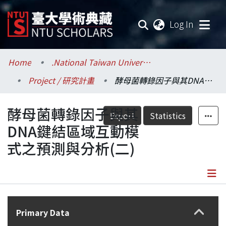
(current
Log In
Communities & Collections
Home
.National Taiwan University / 國立臺灣大學
Project / 研究計畫
酵母菌轉錄因子與其DNA鍵結區域互動模式之預測與分析(二)
Research Outputs
酵母菌轉錄因子與其
Fundings & Projects
Export
Statistics
DNA鍵結區域互動模
Researchers
式之預測與分析(二)
Organizations
Statistics
Details
Primary Data