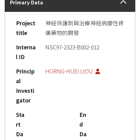
Primary Data
Project
神經保護劑與治療神經病變性疼
title
痛藥物的開發
Interna
NSC97-2323-B002-012
l ID
Princip
HORNG-HUEI LIOU
al
Investi
gator
Sta
En
rt
d
Da
Da