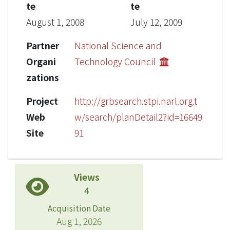
te
te
August 1, 2008
July 12, 2009
Partner
National Science and
Organi
Technology Council
zations
Project
http://grbsearch.stpi.narl.org.t
Web
w/search/planDetail2?id=16649
Site
91
Views
4
Acquisition Date
Aug 1, 2026