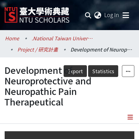
(current
Log In
Communities & Collections
Home
.National Taiwan University / 國立臺灣大學
Project / 研究計畫
Development of Neuroprotective and Neuropathic Pain Therapeutical
Research Outputs
Development of
Fundings & Projects
Export
Statistics
Neuroprotective and
Researchers
Neuropathic Pain
Therapeutical
Organizations
Statistics
Details