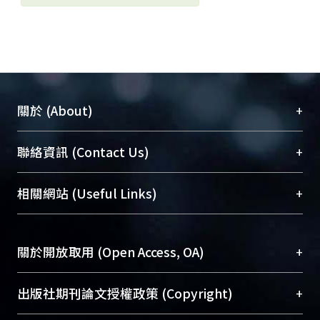
+
關於 (About)
臺大位居世界頂尖大學之列，為永久珍藏及向國際
+
聯絡資訊 (Contact Us)
展現本校豐碩的研究成果及學術能量，圖書館整合
機構典藏（NTUR）與學術庫（AH）不同功能平
總館學科館員
(Main Library)
+
相關網站 (Useful Links)
台，成為臺大學術典藏NTU scholars。期能整合研
醫學圖書館學科館員
(Medical Library)
究能量、促進交流合作、保存學術產出、推廣研究
社會科學院辜振甫紀念圖書館學科館員
(Social
成果。
Sciences Library)
+
關於開放取用 (Open Access, OA)
To permanently archive and promote researcher
profiles and scholarly works, Library integrates the
開放取用是從使用者角度提升資訊取用性的社會運
+
出版社期刊論文授權政策 (Copyright)
services of “NTU Repository” with “Academic
動，應用在學術研究上是透過將研究著作公開供使