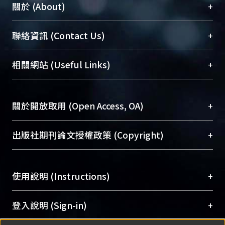
+
關於 (About)
臺大位居世界頂尖大學之列，為永久珍藏及向國際
+
聯絡資訊 (Contact Us)
展現本校豐碩的研究成果及學術能量，圖書館整合
機構典藏（NTUR）與學術庫（AH）不同功能平
總館學科館員
(Main Library)
+
相關網站 (Useful Links)
台，成為臺大學術典藏NTU scholars。期能整合研
醫學圖書館學科館員
(Medical Library)
究能量、促進交流合作、保存學術產出、推廣研究
社會科學院辜振甫紀念圖書館學科館員
(Social
成果。
Sciences Library)
+
關於開放取用 (Open Access, OA)
To permanently archive and promote researcher
profiles and scholarly works, Library integrates the
開放取用是從使用者角度提升資訊取用性的社會運
+
出版社期刊論文授權政策 (Copyright)
services of “NTU Repository” with “Academic
動，應用在學術研究上是透過將研究著作公開供使
Hub” to form NTU Scholars.
用者自由取閱，以促進學術傳播及因應期刊訂購費
請確認所上傳的全文是原創的內容，若該文件包
用逐年攀升。同時可加速研究發展、提升研究影響
+
使用說明 (Instructions)
含部分內容的版權非匯入者所有，或由第三方贊
力，NTU Scholars即為本校的開放取用典藏（OA
助與合作完成，請確認該版權所有者及第三方同
Archive）平台。
（點選深入了解OA）
意提供此授權。
網站簡介
(Quickstart Guide)
+
登入說明 (Sign-in)
Please represent that the submission is your
使用手冊
(Instruction Manual)