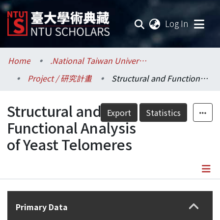
(current
Log In
Communities & Collections
Home
.National Taiwan University / 國立臺灣大學
Project / 研究計畫
Structural and Functional Analysis of Yeast Telomeres
Research Outputs
Structural and
Fundings & Projects
Export
Statistics
Functional Analysis
Researchers
of Yeast Telomeres
Organizations
Statistics
Details
Primary Data