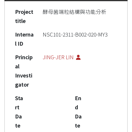
Project
酵母菌端粒結構與功能分析
title
Interna
NSC101-2311-B002-020-MY3
l ID
Princip
JING-JER LIN
al
Investi
gator
Sta
En
rt
d
Da
Da
te
te