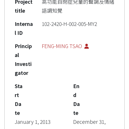
Project
高功能自閉症兒童的聲調及情緒
title
語調知覺
Interna
102-2420-H-002-005-MY2
l ID
Princip
FENG-MING TSAO
al
Investi
gator
Sta
En
rt
d
Da
Da
te
te
January 1, 2013
December 31,