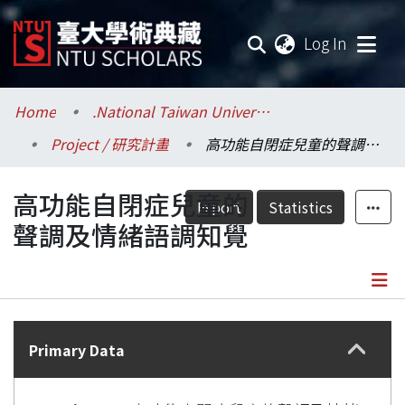
(current
Log In
Communities & Collections
Home
.National Taiwan University / 國立臺灣大學
Project / 研究計畫
高功能自閉症兒童的聲調及情緒語調知覺
Research Outputs
高功能自閉症兒童的
Fundings & Projects
Export
Statistics
聲調及情緒語調知覺
Researchers
Organizations
Details
Statistics
Primary Data