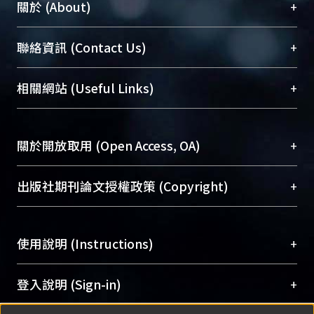
+
關於 (About)
臺大位居世界頂尖大學之列，為永久珍藏及向國際
+
聯絡資訊 (Contact Us)
展現本校豐碩的研究成果及學術能量，圖書館整合
機構典藏（NTUR）與學術庫（AH）不同功能平
總館學科館員
(Main Library)
+
相關網站 (Useful Links)
台，成為臺大學術典藏NTU scholars。期能整合研
醫學圖書館學科館員
(Medical Library)
究能量、促進交流合作、保存學術產出、推廣研究
社會科學院辜振甫紀念圖書館學科館員
(Social
成果。
Sciences Library)
+
關於開放取用 (Open Access, OA)
To permanently archive and promote researcher
profiles and scholarly works, Library integrates the
開放取用是從使用者角度提升資訊取用性的社會運
+
出版社期刊論文授權政策 (Copyright)
services of “NTU Repository” with “Academic
動，應用在學術研究上是透過將研究著作公開供使
Hub” to form NTU Scholars.
用者自由取閱，以促進學術傳播及因應期刊訂購費
請確認所上傳的全文是原創的內容，若該文件包
用逐年攀升。同時可加速研究發展、提升研究影響
+
使用說明 (Instructions)
含部分內容的版權非匯入者所有，或由第三方贊
力，NTU Scholars即為本校的開放取用典藏（OA
助與合作完成，請確認該版權所有者及第三方同
Archive）平台。
（點選深入了解OA）
意提供此授權。
網站簡介
(Quickstart Guide)
+
登入說明 (Sign-in)
Please represent that the submission is your
使用手冊
(Instruction Manual)