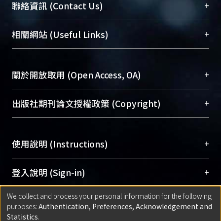
臺大位居世界頂尖大學之列，為永久珍藏及向國際
+
聯絡資訊 (Contact Us)
展現本校豐碩的研究成果及學術能量，圖書館整合
機構典藏（NTUR）與學術庫（AH）不同功能平
總館學科館員
(Main Library)
+
相關網站 (Useful Links)
台，成為臺大學術典藏NTU scholars。期能整合研
醫學圖書館學科館員
(Medical Library)
究能量、促進交流合作、保存學術產出、推廣研究
社會科學院辜振甫紀念圖書館學科館員
(Social
成果。
Sciences Library)
+
關於開放取用 (Open Access, OA)
To permanently archive and promote researcher
profiles and scholarly works, Library integrates the
開放取用是從使用者角度提升資訊取用性的社會運
+
出版社期刊論文授權政策 (Copyright)
services of “NTU Repository” with “Academic
動，應用在學術研究上是透過將研究著作公開供使
Hub” to form NTU Scholars.
用者自由取閱，以促進學術傳播及因應期刊訂購費
請確認所上傳的全文是原創的內容，若該文件包
用逐年攀升。同時可加速研究發展、提升研究影響
+
使用說明 (Instructions)
含部分內容的版權非匯入者所有，或由第三方贊
力，NTU Scholars即為本校的開放取用典藏（OA
助與合作完成，請確認該版權所有者及第三方同
Archive）平台。
（點選深入了解OA）
意提供此授權。
網站簡介
(Quickstart Guide)
+
登入說明 (Sign-in)
Please represent that the submission is your
使用手冊
(Instruction Manual)
original work, and that you have the right to
We collect and process your personal information for the following
線上預約服務
(Booking Service)
方案一：
臺灣大學計算機中心帳號登入
+
匯入著作 (Submission)
purposes:
Authentication, Preferences, Acknowledgement and
grant the rights to upload.
(With C&INC Email Account)
Statistics
.