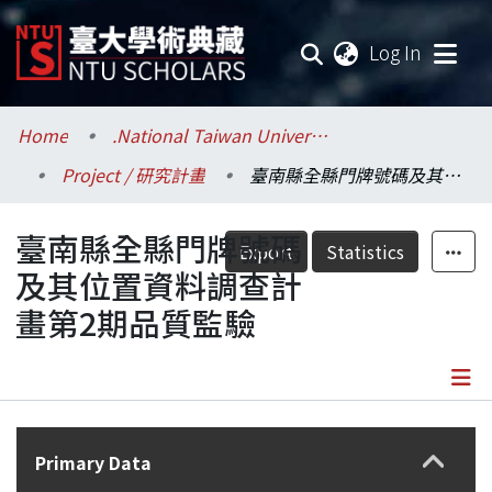
(current
Log In
Communities & Collections
Home
.National Taiwan University / 國立臺灣大學
Project / 研究計畫
臺南縣全縣門牌號碼及其位置資料調查計畫第2期品質監驗
Research Outputs
臺南縣全縣門牌號碼
Fundings & Projects
Export
Statistics
及其位置資料調查計
Researchers
畫第2期品質監驗
Organizations
Statistics
Details
Primary Data