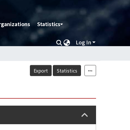
rganizations
Statistics
Log In
Export
Statistics