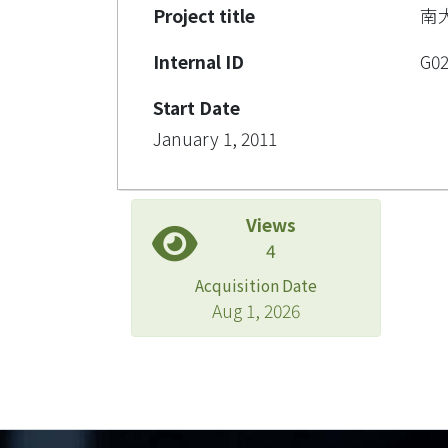
Project title
南
Internal ID
G0
Start Date
January 1, 2011
Views
4
Acquisition Date
Aug 1, 2026