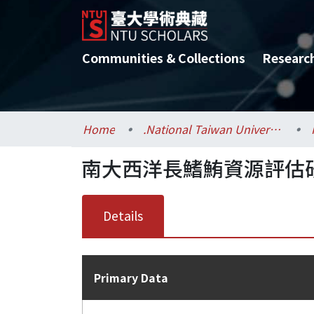
Communities & Collections
Researc
Home
.National Taiwan University / 國立臺灣大學
南大西洋長鰭鮪資源評估
Details
Primary Data