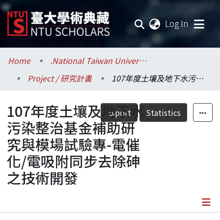
(current
Log In
Communities & Collections
Home
.National Taiwan University / 國立臺灣大學
Project / 研究計畫
107年度土壤及地下水污染整治基金補助研究與模場試驗專-電催化/電吸附同步去除砷之技術開發
Research Outputs
107年度土壤及地下水
Fundings & Projects
Export
Statistics
污染整治基金補助研
Researchers
究與模場試驗專-電催
化/電吸附同步去除砷
Organizations
之技術開發
Statistics