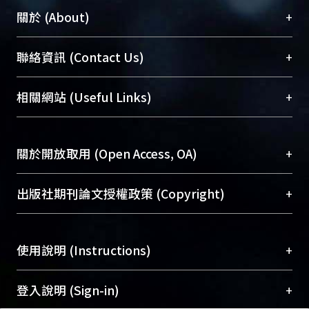
+
關於 (About)
臺大位居世界頂尖大學之列，為永久珍藏及向國際
+
聯絡資訊 (Contact Us)
展現本校豐碩的研究成果及學術能量，圖書館整合
機構典藏（NTUR）與學術庫（AH）不同功能平
總館學科館員
(Main Library)
+
相關網站 (Useful Links)
台，成為臺大學術典藏NTU scholars。期能整合研
醫學圖書館學科館員
(Medical Library)
究能量、促進交流合作、保存學術產出、推廣研究
社會科學院辜振甫紀念圖書館學科館員
(Social
成果。
Sciences Library)
+
關於開放取用 (Open Access, OA)
To permanently archive and promote researcher
profiles and scholarly works, Library integrates the
開放取用是從使用者角度提升資訊取用性的社會運
+
出版社期刊論文授權政策 (Copyright)
services of “NTU Repository” with “Academic
動，應用在學術研究上是透過將研究著作公開供使
Hub” to form NTU Scholars.
用者自由取閱，以促進學術傳播及因應期刊訂購費
請確認所上傳的全文是原創的內容，若該文件包
用逐年攀升。同時可加速研究發展、提升研究影響
+
使用說明 (Instructions)
含部分內容的版權非匯入者所有，或由第三方贊
力，NTU Scholars即為本校的開放取用典藏（OA
助與合作完成，請確認該版權所有者及第三方同
Archive）平台。
（點選深入了解OA）
意提供此授權。
網站簡介
(Quickstart Guide)
+
登入說明 (Sign-in)
Please represent that the submission is your
使用手冊
(Instruction Manual)