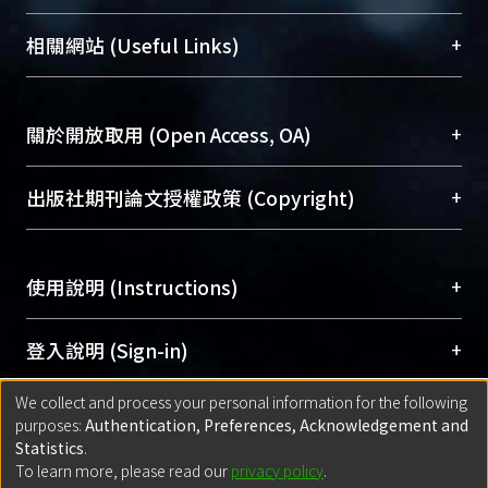
展現本校豐碩的研究成果及學術能量，圖書館整合
機構典藏（NTUR）與學術庫（AH）不同功能平
總館學科館員
(Main Library)
+
相關網站 (Useful Links)
台，成為臺大學術典藏NTU scholars。期能整合研
醫學圖書館學科館員
(Medical Library)
究能量、促進交流合作、保存學術產出、推廣研究
社會科學院辜振甫紀念圖書館學科館員
(Social
成果。
Sciences Library)
+
關於開放取用 (Open Access, OA)
To permanently archive and promote researcher
profiles and scholarly works, Library integrates the
開放取用是從使用者角度提升資訊取用性的社會運
+
出版社期刊論文授權政策 (Copyright)
services of “NTU Repository” with “Academic
動，應用在學術研究上是透過將研究著作公開供使
Hub” to form NTU Scholars.
用者自由取閱，以促進學術傳播及因應期刊訂購費
請確認所上傳的全文是原創的內容，若該文件包
用逐年攀升。同時可加速研究發展、提升研究影響
+
使用說明 (Instructions)
含部分內容的版權非匯入者所有，或由第三方贊
力，NTU Scholars即為本校的開放取用典藏（OA
助與合作完成，請確認該版權所有者及第三方同
Archive）平台。
（點選深入了解OA）
意提供此授權。
網站簡介
(Quickstart Guide)
+
登入說明 (Sign-in)
Please represent that the submission is your
使用手冊
(Instruction Manual)
original work, and that you have the right to
We collect and process your personal information for the following
線上預約服務
(Booking Service)
方案一：
臺灣大學計算機中心帳號登入
+
匯入著作 (Submission)
purposes:
Authentication, Preferences, Acknowledgement and
grant the rights to upload.
(With C&INC Email Account)
Statistics
.
方案二：
ORCID帳號登入
(With ORCID)
To learn more, please read our
privacy policy
.
若欲上傳已出版的全文電子檔，可使用
Open
方案一：
定期更新ORCID者，以ID匯入
(Search