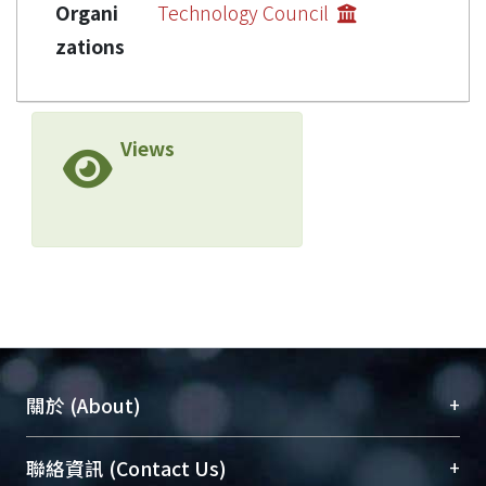
Organi
Technology Council
zations
Views
+
關於 (About)
臺大位居世界頂尖大學之列，為永久珍藏及向國際
+
聯絡資訊 (Contact Us)