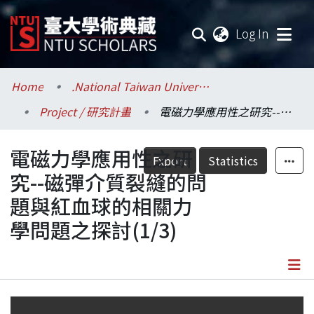
(current
Log In
Communities & Collections
Home
.National Taiwan University / 國立臺灣大學
Project / 研究計畫
電磁力學應用性之研究--磁彈介質裂縫的問題與紅血球的相關力學問題之探討(1/3)
Research Outputs
電磁力學應用性之研
Fundings & Projects
Export
Statistics
究--磁彈介質裂縫的問
Researchers
題與紅血球的相關力
學問題之探討(1/3)
Organizations
Statistics
Details