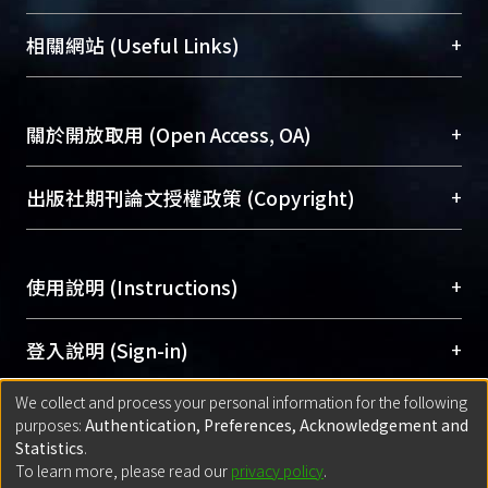
展現本校豐碩的研究成果及學術能量，圖書館整合
機構典藏（NTUR）與學術庫（AH）不同功能平
總館學科館員
(Main Library)
+
相關網站 (Useful Links)
台，成為臺大學術典藏NTU scholars。期能整合研
醫學圖書館學科館員
(Medical Library)
究能量、促進交流合作、保存學術產出、推廣研究
社會科學院辜振甫紀念圖書館學科館員
(Social
成果。
Sciences Library)
+
關於開放取用 (Open Access, OA)
To permanently archive and promote researcher
profiles and scholarly works, Library integrates the
開放取用是從使用者角度提升資訊取用性的社會運
+
出版社期刊論文授權政策 (Copyright)
services of “NTU Repository” with “Academic
動，應用在學術研究上是透過將研究著作公開供使
Hub” to form NTU Scholars.
用者自由取閱，以促進學術傳播及因應期刊訂購費
請確認所上傳的全文是原創的內容，若該文件包
用逐年攀升。同時可加速研究發展、提升研究影響
+
使用說明 (Instructions)
含部分內容的版權非匯入者所有，或由第三方贊
力，NTU Scholars即為本校的開放取用典藏（OA
助與合作完成，請確認該版權所有者及第三方同
Archive）平台。
（點選深入了解OA）
意提供此授權。
網站簡介
(Quickstart Guide)
+
登入說明 (Sign-in)
Please represent that the submission is your
使用手冊
(Instruction Manual)
original work, and that you have the right to
We collect and process your personal information for the following
線上預約服務
(Booking Service)
方案一：
臺灣大學計算機中心帳號登入
+
匯入著作 (Submission)
purposes:
Authentication, Preferences, Acknowledgement and
grant the rights to upload.
(With C&INC Email Account)
Statistics
.
方案二：
ORCID帳號登入
(With ORCID)
To learn more, please read our
privacy policy
.
若欲上傳已出版的全文電子檔，可使用
Open
方案一：
定期更新ORCID者，以ID匯入
(Search