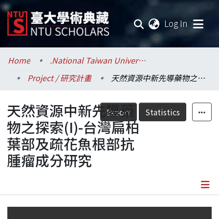
(current
Log In
Communities & Collections
Home
.National Taiwan University / 國立臺灣大學
Project / 研究計畫
天然資源中新先導藥物之探索(I)-台灣扁柏葉部及疏花魚根部抗腫瘤成分研究
Research Outputs
天然資源中新先導藥
Fundings & Projects
Export
Statistics
物之探索(I)-台灣扁柏
Researchers
葉部及疏花魚根部抗
腫瘤成分研究
Organizations
Statistics
Details