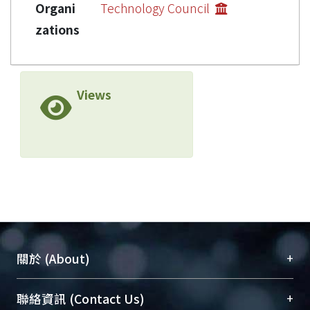
Organi
Technology Council
zations
Views
+
關於 (About)
臺大位居世界頂尖大學之列，為永久珍藏及向國際
+
聯絡資訊 (Contact Us)