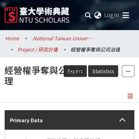
(current
Log In
Communities & Collections
Home
.National Taiwan University / 國立臺灣大學
Project / 研究計畫
經營權爭奪與公司治理
Research Outputs
經營權爭奪與公司治
Fundings & Projects
Export
Statistics
理
Researchers
Organizations
Details
Statistics
Primary Data