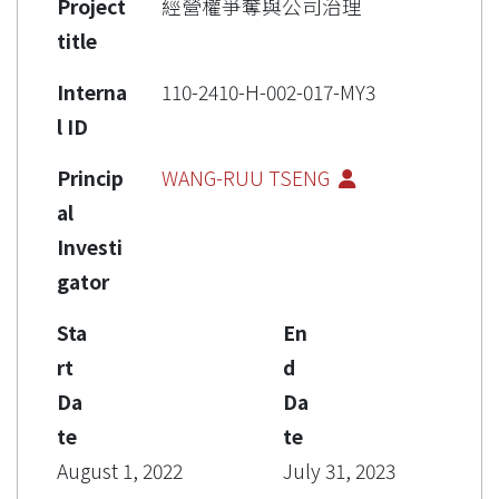
Project
經營權爭奪與公司治理
title
Interna
110-2410-H-002-017-MY3
l ID
Princip
WANG-RUU TSENG
al
Investi
gator
Sta
En
rt
d
Da
Da
te
te
August 1, 2022
July 31, 2023