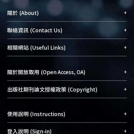
+
關於 (About)
臺大位居世界頂尖大學之列，為永久珍藏及向國際
+
聯絡資訊 (Contact Us)
展現本校豐碩的研究成果及學術能量，圖書館整合
機構典藏（NTUR）與學術庫（AH）不同功能平
總館學科館員
(Main Library)
+
相關網站 (Useful Links)
台，成為臺大學術典藏NTU scholars。期能整合研
醫學圖書館學科館員
(Medical Library)
究能量、促進交流合作、保存學術產出、推廣研究
社會科學院辜振甫紀念圖書館學科館員
(Social
成果。
Sciences Library)
+
關於開放取用 (Open Access, OA)
To permanently archive and promote researcher
profiles and scholarly works, Library integrates the
開放取用是從使用者角度提升資訊取用性的社會運
+
出版社期刊論文授權政策 (Copyright)
services of “NTU Repository” with “Academic
動，應用在學術研究上是透過將研究著作公開供使
Hub” to form NTU Scholars.
用者自由取閱，以促進學術傳播及因應期刊訂購費
請確認所上傳的全文是原創的內容，若該文件包
用逐年攀升。同時可加速研究發展、提升研究影響
+
使用說明 (Instructions)
含部分內容的版權非匯入者所有，或由第三方贊
力，NTU Scholars即為本校的開放取用典藏（OA
助與合作完成，請確認該版權所有者及第三方同
Archive）平台。
（點選深入了解OA）
意提供此授權。
網站簡介
(Quickstart Guide)
+
登入說明 (Sign-in)