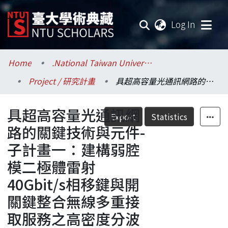
(current
Log In
Communities & Collections
Home
.National Taiwan University / 國立臺灣大學
Project / 研究計畫
具超高容量光通訊網路的關鍵技術與元件-子計畫一：建構弱腔模二極體雷射40Gbit/s相移鍵與開關鍵整合無線多重接取服務之高密度分波多工被動光纖網路
Research Outputs
具超高容量光通訊網
Fundings & Projects
Export
Statistics
路的關鍵技術與元件-
Researchers
子計畫一：建構弱腔
模二極體雷射
Organizations
40Gbit/s相移鍵與開
Statistics
關鍵整合無線多重接
取服務之高密度分波