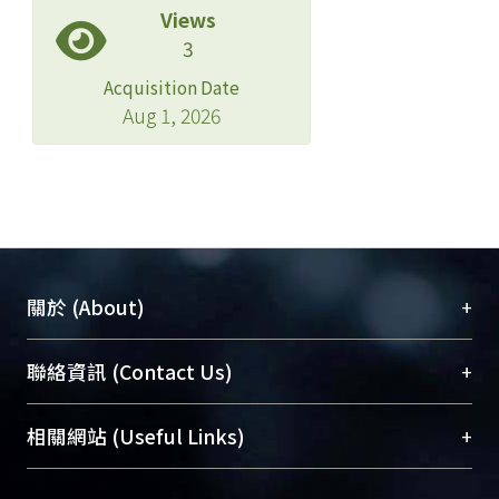
Views
3
Acquisition Date
Aug 1, 2026
+
關於 (About)
臺大位居世界頂尖大學之列，為永久珍藏及向國際
+
聯絡資訊 (Contact Us)
展現本校豐碩的研究成果及學術能量，圖書館整合
機構典藏（NTUR）與學術庫（AH）不同功能平
總館學科館員
(Main Library)
+
相關網站 (Useful Links)
台，成為臺大學術典藏NTU scholars。期能整合研
醫學圖書館學科館員
(Medical Library)
究能量、促進交流合作、保存學術產出、推廣研究
社會科學院辜振甫紀念圖書館學科館員
(Social