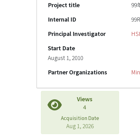
Project title
9
Internal ID
99R
Principal Investigator
HS
Start Date
August 1, 2010
Partner Organizations
Min
Views
4
Acquisition Date
Aug 1, 2026