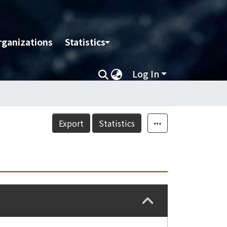
rganizations
Statistics
Log In
Export
Statistics