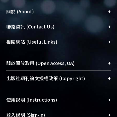
+
關於 (About)
臺大位居世界頂尖大學之列，為永久珍藏及向國際
+
聯絡資訊 (Contact Us)
展現本校豐碩的研究成果及學術能量，圖書館整合
機構典藏（NTUR）與學術庫（AH）不同功能平
總館學科館員
(Main Library)
+
相關網站 (Useful Links)
台，成為臺大學術典藏NTU scholars。期能整合研
醫學圖書館學科館員
(Medical Library)
究能量、促進交流合作、保存學術產出、推廣研究
社會科學院辜振甫紀念圖書館學科館員
(Social
成果。
Sciences Library)
+
關於開放取用 (Open Access, OA)
To permanently archive and promote researcher
profiles and scholarly works, Library integrates the
開放取用是從使用者角度提升資訊取用性的社會運
+
出版社期刊論文授權政策 (Copyright)
services of “NTU Repository” with “Academic
動，應用在學術研究上是透過將研究著作公開供使
Hub” to form NTU Scholars.
用者自由取閱，以促進學術傳播及因應期刊訂購費
請確認所上傳的全文是原創的內容，若該文件包
用逐年攀升。同時可加速研究發展、提升研究影響
+
使用說明 (Instructions)
含部分內容的版權非匯入者所有，或由第三方贊
力，NTU Scholars即為本校的開放取用典藏（OA
助與合作完成，請確認該版權所有者及第三方同
Archive）平台。
（點選深入了解OA）
意提供此授權。
網站簡介
(Quickstart Guide)
+
登入說明 (Sign-in)