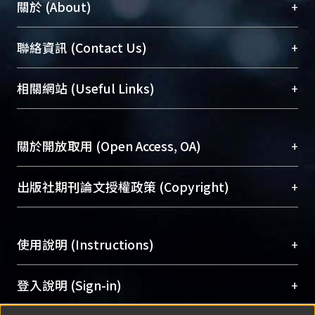
+
關於 (About)
臺大位居世界頂尖大學之列，為永久珍藏及向國際
+
聯絡資訊 (Contact Us)
展現本校豐碩的研究成果及學術能量，圖書館整合
機構典藏（NTUR）與學術庫（AH）不同功能平
總館學科館員
(Main Library)
+
相關網站 (Useful Links)
台，成為臺大學術典藏NTU scholars。期能整合研
醫學圖書館學科館員
(Medical Library)
究能量、促進交流合作、保存學術產出、推廣研究
社會科學院辜振甫紀念圖書館學科館員
(Social
成果。
Sciences Library)
+
關於開放取用 (Open Access, OA)
To permanently archive and promote researcher
profiles and scholarly works, Library integrates the
開放取用是從使用者角度提升資訊取用性的社會運
+
出版社期刊論文授權政策 (Copyright)
services of “NTU Repository” with “Academic
動，應用在學術研究上是透過將研究著作公開供使
Hub” to form NTU Scholars.
用者自由取閱，以促進學術傳播及因應期刊訂購費
請確認所上傳的全文是原創的內容，若該文件包
用逐年攀升。同時可加速研究發展、提升研究影響
+
使用說明 (Instructions)
含部分內容的版權非匯入者所有，或由第三方贊
力，NTU Scholars即為本校的開放取用典藏（OA
助與合作完成，請確認該版權所有者及第三方同
Archive）平台。
（點選深入了解OA）
意提供此授權。
網站簡介
(Quickstart Guide)
+
登入說明 (Sign-in)
Please represent that the submission is your
使用手冊
(Instruction Manual)