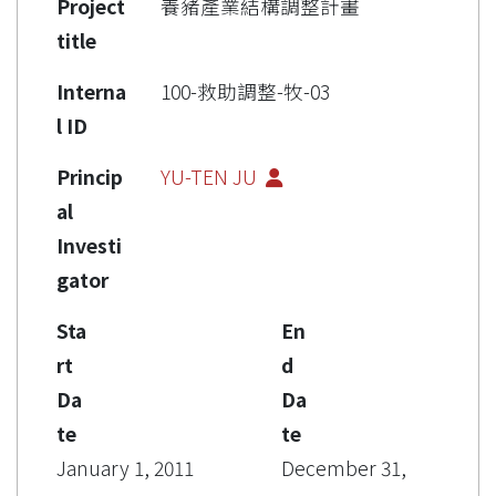
Project
養豬產業結構調整計畫
title
Interna
100-救助調整-牧-03
l ID
Princip
YU-TEN JU
al
Investi
gator
Sta
En
rt
d
Da
Da
te
te
January 1, 2011
December 31,