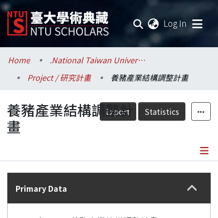
(current
Log In
Communities & Collections
Home
.National Taiwan University / 國立臺灣大學
Project / 研究計畫
養豬產業結構調整計畫
Research Outputs
養豬產業結構調整計
Fundings & Projects
Export
Statistics
畫
Researchers
Organizations
Details
Statistics
Primary Data