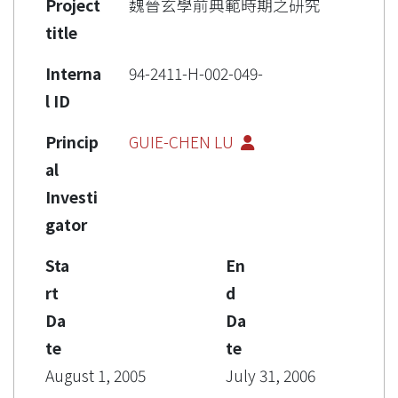
Project
魏晉玄學前典範時期之研究
title
Interna
94-2411-H-002-049-
l ID
Princip
GUIE-CHEN LU
al
Investi
gator
Sta
En
rt
d
Da
Da
te
te
August 1, 2005
July 31, 2006