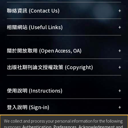
臺大位居世界頂尖大學之列，為永久珍藏及向國際
+
聯絡資訊 (Contact Us)
展現本校豐碩的研究成果及學術能量，圖書館整合
機構典藏（NTUR）與學術庫（AH）不同功能平
總館學科館員
(Main Library)
+
相關網站 (Useful Links)
台，成為臺大學術典藏NTU scholars。期能整合研
醫學圖書館學科館員
(Medical Library)
究能量、促進交流合作、保存學術產出、推廣研究
社會科學院辜振甫紀念圖書館學科館員
(Social
成果。
Sciences Library)
+
關於開放取用 (Open Access, OA)
To permanently archive and promote researcher
profiles and scholarly works, Library integrates the
開放取用是從使用者角度提升資訊取用性的社會運
+
出版社期刊論文授權政策 (Copyright)
services of “NTU Repository” with “Academic
動，應用在學術研究上是透過將研究著作公開供使
Hub” to form NTU Scholars.
用者自由取閱，以促進學術傳播及因應期刊訂購費
請確認所上傳的全文是原創的內容，若該文件包
用逐年攀升。同時可加速研究發展、提升研究影響
+
使用說明 (Instructions)
含部分內容的版權非匯入者所有，或由第三方贊
力，NTU Scholars即為本校的開放取用典藏（OA
助與合作完成，請確認該版權所有者及第三方同
Archive）平台。
（點選深入了解OA）
意提供此授權。
網站簡介
(Quickstart Guide)
+
登入說明 (Sign-in)
Please represent that the submission is your
使用手冊
(Instruction Manual)
original work, and that you have the right to
We collect and process your personal information for the following
線上預約服務
(Booking Service)
方案一：
臺灣大學計算機中心帳號登入
+
匯入著作 (Submission)
purposes:
Authentication, Preferences, Acknowledgement and
grant the rights to upload.