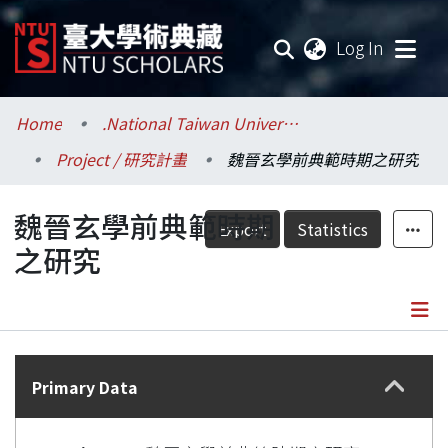
(current
Log In
Communities & Collections
Home
.National Taiwan University / 國立臺灣大學
Project / 研究計畫
魏晉玄學前典範時期之研究
Research Outputs
魏晉玄學前典範時期
Fundings & Projects
Export
Statistics
之研究
Researchers
Organizations
Details
Statistics
Primary Data