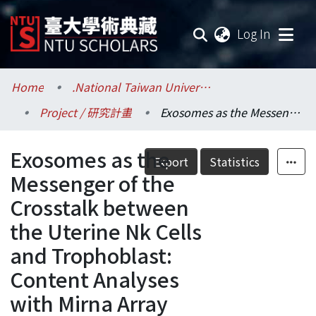
(current
Log In
Communities & Collections
Home
.National Taiwan University / 國立臺灣大學
Project / 研究計畫
Exosomes as the Messenger of the Crosstalk between the Uterine Nk Cells and Trophoblast: Content Analyses with Mirna Array (Consecutive Project) = 外泌小體扮演子宮天然殺手細胞的與滋養層細胞對話的傳遞者-- 微小核糖核酸陣列的進一步分析(延續型計劃)
Research Outputs
Exosomes as the
Fundings & Projects
Export
Statistics
Messenger of the
Researchers
Crosstalk between
the Uterine Nk Cells
Organizations
and Trophoblast:
Statistics
Content Analyses
with Mirna Array