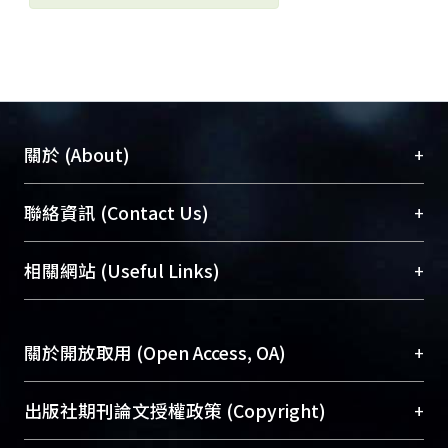
+
關於 (About)
臺大位居世界頂尖大學之列，為永久珍藏及向國際
+
聯絡資訊 (Contact Us)
展現本校豐碩的研究成果及學術能量，圖書館整合
機構典藏（NTUR）與學術庫（AH）不同功能平
總館學科館員
(Main Library)
+
相關網站 (Useful Links)
台，成為臺大學術典藏NTU scholars。期能整合研
醫學圖書館學科館員
(Medical Library)
究能量、促進交流合作、保存學術產出、推廣研究
社會科學院辜振甫紀念圖書館學科館員
(Social
成果。
Sciences Library)
+
關於開放取用 (Open Access, OA)
To permanently archive and promote researcher
profiles and scholarly works, Library integrates the
開放取用是從使用者角度提升資訊取用性的社會運
+
出版社期刊論文授權政策 (Copyright)
services of “NTU Repository” with “Academic
動，應用在學術研究上是透過將研究著作公開供使