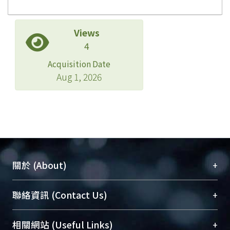
Views
4
Acquisition Date
Aug 1, 2026
+
關於 (About)
臺大位居世界頂尖大學之列，為永久珍藏及向國際
+
聯絡資訊 (Contact Us)
展現本校豐碩的研究成果及學術能量，圖書館整合
機構典藏（NTUR）與學術庫（AH）不同功能平
總館學科館員
(Main Library)
+
相關網站 (Useful Links)