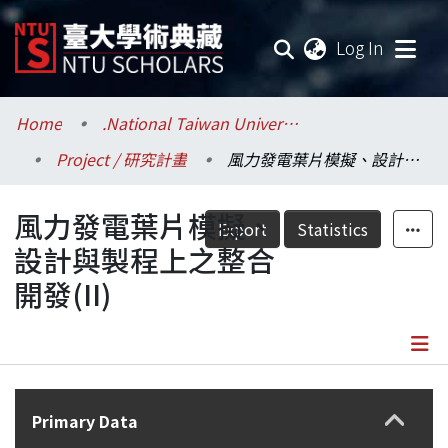
(current
Log In
Communities & Collections
Home
.National Taiwan University / 國立臺灣大學
Project / 研究計畫
風力發電葉片模擬、設計與製程上之整合開發(II)
Research Outputs
風力發電葉片模擬、
Fundings & Projects
Export
Statistics
設計與製程上之整合
Researchers
開發(II)
Organizations
Statistics
Details
Primary Data