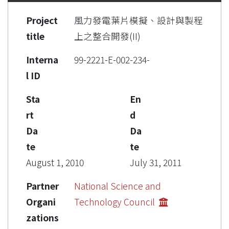
Project
風力發電葉片模擬、設計與製程
title
上之整合開發(II)
Interna
99-2221-E-002-234-
l ID
Sta
En
rt
d
Da
Da
te
te
August 1, 2010
July 31, 2011
Partner
National Science and
Organi
Technology Council
zations