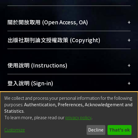
台，成為臺大學術典藏NTU scholars。期能整合研
醫學圖書館學科館員
(Medical Library)
究能量、促進交流合作、保存學術產出、推廣研究
社會科學院辜振甫紀念圖書館學科館員
(Social
成果。
Sciences Library)
+
關於開放取用 (Open Access, OA)
To permanently archive and promote researcher
profiles and scholarly works, Library integrates the
開放取用是從使用者角度提升資訊取用性的社會運
+
出版社期刊論文授權政策 (Copyright)
services of “NTU Repository” with “Academic
動，應用在學術研究上是透過將研究著作公開供使
Hub” to form NTU Scholars.
用者自由取閱，以促進學術傳播及因應期刊訂購費
請確認所上傳的全文是原創的內容，若該文件包
用逐年攀升。同時可加速研究發展、提升研究影響
+
使用說明 (Instructions)
含部分內容的版權非匯入者所有，或由第三方贊
力，NTU Scholars即為本校的開放取用典藏（OA
助與合作完成，請確認該版權所有者及第三方同
Archive）平台。
（點選深入了解OA）
意提供此授權。
網站簡介
(Quickstart Guide)
+
登入說明 (Sign-in)
Please represent that the submission is your
使用手冊
(Instruction Manual)
original work, and that you have the right to
We collect and process your personal information for the following
線上預約服務
(Booking Service)
方案一：
臺灣大學計算機中心帳號登入
+
匯入著作 (Submission)
purposes:
Authentication, Preferences, Acknowledgement and
grant the rights to upload.
(With C&INC Email Account)
Statistics
.
方案二：
ORCID帳號登入
(With ORCID)
To learn more, please read our
privacy policy
.
若欲上傳已出版的全文電子檔，可使用
Open
方案一：
定期更新ORCID者，以ID匯入
(Search
policy finder
網站查詢，以確認出版單位之版權
for identifier (ORCID))
Built with
DSpace-CRIS software
- Extension maintained and optimized
Customize
Decline
That's ok
政策。
方案二：
自行建檔
(Default mode Submission)
by