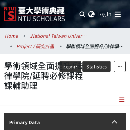
(current
Log In
Communities & Collections
Home
.National Taiwan University / 國立臺灣大學
Project / 研究計畫
學術領域全面提升/法律學院/延聘必修課程課輔助理
Research Outputs
學術領域全面提升/法
Fundings & Projects
Export
Statistics
律學院/延聘必修課程
Researchers
課輔助理
Organizations
Statistics
Details
Primary Data