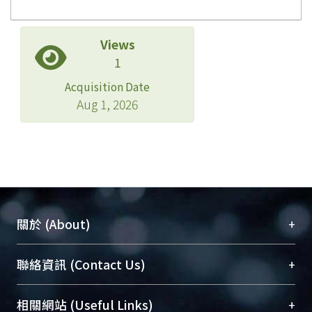
Views
1
Acquisition Date
Aug 1, 2026
+
關於 (About)
臺大位居世界頂尖大學之列，為永久珍藏及向國際
+
聯絡資訊 (Contact Us)
展現本校豐碩的研究成果及學術能量，圖書館整合
機構典藏（NTUR）與學術庫（AH）不同功能平
總館學科館員
(Main Library)
+
相關網站 (Useful Links)