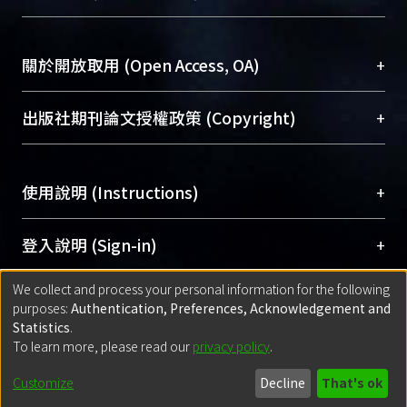
台，成為臺大學術典藏NTU scholars。期能整合研
醫學圖書館學科館員
(Medical Library)
究能量、促進交流合作、保存學術產出、推廣研究
社會科學院辜振甫紀念圖書館學科館員
(Social
成果。
Sciences Library)
+
關於開放取用 (Open Access, OA)
To permanently archive and promote researcher
profiles and scholarly works, Library integrates the
開放取用是從使用者角度提升資訊取用性的社會運
+
出版社期刊論文授權政策 (Copyright)
services of “NTU Repository” with “Academic
動，應用在學術研究上是透過將研究著作公開供使
Hub” to form NTU Scholars.
用者自由取閱，以促進學術傳播及因應期刊訂購費
請確認所上傳的全文是原創的內容，若該文件包
用逐年攀升。同時可加速研究發展、提升研究影響
+
使用說明 (Instructions)
含部分內容的版權非匯入者所有，或由第三方贊
力，NTU Scholars即為本校的開放取用典藏（OA
助與合作完成，請確認該版權所有者及第三方同
Archive）平台。
（點選深入了解OA）
意提供此授權。
網站簡介
(Quickstart Guide)
+
登入說明 (Sign-in)
Please represent that the submission is your
使用手冊
(Instruction Manual)
original work, and that you have the right to
We collect and process your personal information for the following
線上預約服務
(Booking Service)
方案一：
臺灣大學計算機中心帳號登入
+
匯入著作 (Submission)
purposes:
Authentication, Preferences, Acknowledgement and
grant the rights to upload.
(With C&INC Email Account)
Statistics
.
方案二：
ORCID帳號登入
(With ORCID)
To learn more, please read our
privacy policy
.
若欲上傳已出版的全文電子檔，可使用
Open
方案一：
定期更新ORCID者，以ID匯入
(Search
policy finder
網站查詢，以確認出版單位之版權
for identifier (ORCID))
Built with
DSpace-CRIS software
- Extension maintained and optimized
Customize
Decline
That's ok
政策。
方案二：
自行建檔
(Default mode Submission)
by