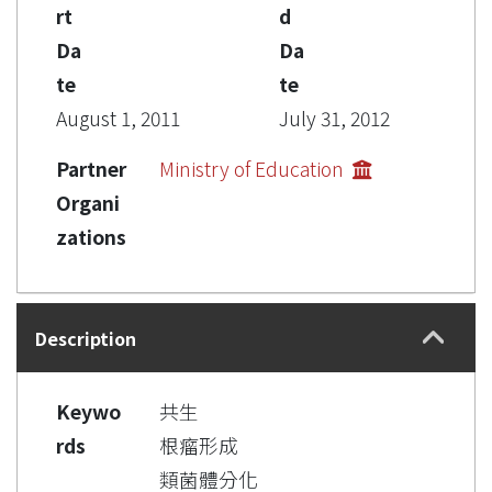
rt
d
Da
Da
te
te
August 1, 2011
July 31, 2012
Partner
Ministry of Education
Organi
zations
Description
Keywo
共生
rds
根瘤形成
類菌體分化