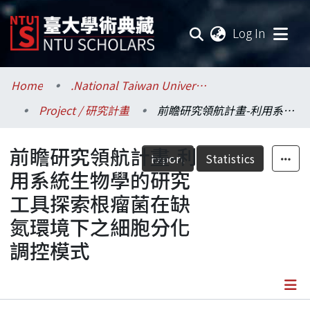
(current
Log In
Communities & Collections
Home
.National Taiwan University / 國立臺灣大學
Project / 研究計畫
前瞻研究領航計畫-利用系統生物學的研究工具探索根瘤菌在缺氮環境下之細胞分化調控模式
Research Outputs
前瞻研究領航計畫-利
Fundings & Projects
Export
Statistics
用系統生物學的研究
Researchers
工具探索根瘤菌在缺
氮環境下之細胞分化
Organizations
調控模式
Statistics