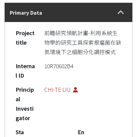
Details
Primary Data
Project
前瞻研究領航計畫-利用系統生
title
物學的研究工具探索根瘤菌在缺
氮環境下之細胞分化調控模式
Interna
10R70602B4
l ID
Princip
CHI-TE LIU
al
Investi
gator
Sta
En