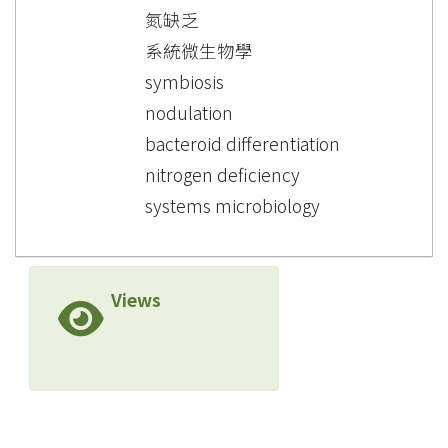
氮缺乏
系統微生物學
symbiosis
nodulation
bacteroid differentiation
nitrogen deficiency
systems microbiology
Views