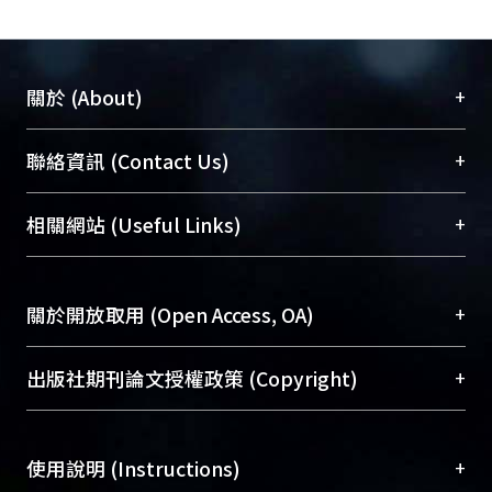
+
關於 (About)
臺大位居世界頂尖大學之列，為永久珍藏及向國際
+
聯絡資訊 (Contact Us)
展現本校豐碩的研究成果及學術能量，圖書館整合
機構典藏（NTUR）與學術庫（AH）不同功能平
總館學科館員
(Main Library)
+
相關網站 (Useful Links)
台，成為臺大學術典藏NTU scholars。期能整合研
醫學圖書館學科館員
(Medical Library)
究能量、促進交流合作、保存學術產出、推廣研究
社會科學院辜振甫紀念圖書館學科館員
(Social
成果。
Sciences Library)
+
關於開放取用 (Open Access, OA)
To permanently archive and promote researcher
profiles and scholarly works, Library integrates the
開放取用是從使用者角度提升資訊取用性的社會運
+
出版社期刊論文授權政策 (Copyright)
services of “NTU Repository” with “Academic
動，應用在學術研究上是透過將研究著作公開供使
Hub” to form NTU Scholars.
用者自由取閱，以促進學術傳播及因應期刊訂購費
請確認所上傳的全文是原創的內容，若該文件包
用逐年攀升。同時可加速研究發展、提升研究影響
+
使用說明 (Instructions)
含部分內容的版權非匯入者所有，或由第三方贊
力，NTU Scholars即為本校的開放取用典藏（OA