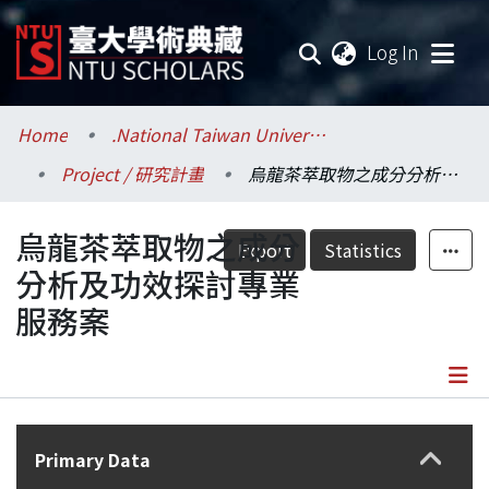
(current
Log In
Communities & Collections
Home
.National Taiwan University / 國立臺灣大學
Project / 研究計畫
烏龍茶萃取物之成分分析及功效探討專業服務案
Research Outputs
烏龍茶萃取物之成分
Fundings & Projects
Export
Statistics
分析及功效探討專業
Researchers
服務案
Organizations
Statistics
Details
Primary Data