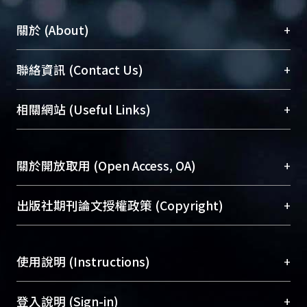
+
關於 (About)
臺大位居世界頂尖大學之列，為永久珍藏及向國際
+
聯絡資訊 (Contact Us)
展現本校豐碩的研究成果及學術能量，圖書館整合
機構典藏（NTUR）與學術庫（AH）不同功能平
總館學科館員
(Main Library)
+
相關網站 (Useful Links)
台，成為臺大學術典藏NTU scholars。期能整合研
醫學圖書館學科館員
(Medical Library)
究能量、促進交流合作、保存學術產出、推廣研究
社會科學院辜振甫紀念圖書館學科館員
(Social
成果。
Sciences Library)
+
關於開放取用 (Open Access, OA)
To permanently archive and promote researcher
profiles and scholarly works, Library integrates the
開放取用是從使用者角度提升資訊取用性的社會運
+
出版社期刊論文授權政策 (Copyright)
services of “NTU Repository” with “Academic
動，應用在學術研究上是透過將研究著作公開供使
Hub” to form NTU Scholars.
用者自由取閱，以促進學術傳播及因應期刊訂購費
請確認所上傳的全文是原創的內容，若該文件包
用逐年攀升。同時可加速研究發展、提升研究影響
+
使用說明 (Instructions)
含部分內容的版權非匯入者所有，或由第三方贊
力，NTU Scholars即為本校的開放取用典藏（OA
助與合作完成，請確認該版權所有者及第三方同
Archive）平台。
（點選深入了解OA）
意提供此授權。
網站簡介
(Quickstart Guide)
+
登入說明 (Sign-in)