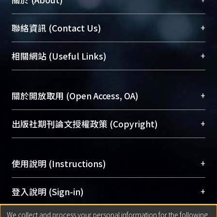
臺大位居世界頂尖大學之列，為永久珍藏及向國際
+
聯絡資訊 (Contact Us)
展現本校豐碩的研究成果及學術能量，圖書館整合
機構典藏（NTUR）與學術庫（AH）不同功能平
總館學科館員
(Main Library)
+
相關網站 (Useful Links)
台，成為臺大學術典藏NTU scholars。期能整合研
醫學圖書館學科館員
(Medical Library)
究能量、促進交流合作、保存學術產出、推廣研究
社會科學院辜振甫紀念圖書館學科館員
(Social
成果。
Sciences Library)
+
關於開放取用 (Open Access, OA)
To permanently archive and promote researcher
profiles and scholarly works, Library integrates the
開放取用是從使用者角度提升資訊取用性的社會運
+
出版社期刊論文授權政策 (Copyright)
services of “NTU Repository” with “Academic
動，應用在學術研究上是透過將研究著作公開供使
Hub” to form NTU Scholars.
用者自由取閱，以促進學術傳播及因應期刊訂購費
請確認所上傳的全文是原創的內容，若該文件包
用逐年攀升。同時可加速研究發展、提升研究影響
+
使用說明 (Instructions)
含部分內容的版權非匯入者所有，或由第三方贊
力，NTU Scholars即為本校的開放取用典藏（OA
助與合作完成，請確認該版權所有者及第三方同
Archive）平台。
（點選深入了解OA）
意提供此授權。
網站簡介
(Quickstart Guide)
+
登入說明 (Sign-in)
Please represent that the submission is your
使用手冊
(Instruction Manual)
original work, and that you have the right to
We collect and process your personal information for the following
線上預約服務
(Booking Service)