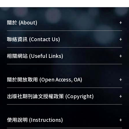
+
關於 (About)
臺大位居世界頂尖大學之列，為永久珍藏及向國際
+
聯絡資訊 (Contact Us)
展現本校豐碩的研究成果及學術能量，圖書館整合
機構典藏（NTUR）與學術庫（AH）不同功能平
總館學科館員
(Main Library)
+
相關網站 (Useful Links)
台，成為臺大學術典藏NTU scholars。期能整合研
醫學圖書館學科館員
(Medical Library)
究能量、促進交流合作、保存學術產出、推廣研究
社會科學院辜振甫紀念圖書館學科館員
(Social
成果。
Sciences Library)
+
關於開放取用 (Open Access, OA)
To permanently archive and promote researcher
profiles and scholarly works, Library integrates the
開放取用是從使用者角度提升資訊取用性的社會運
+
出版社期刊論文授權政策 (Copyright)
services of “NTU Repository” with “Academic
動，應用在學術研究上是透過將研究著作公開供使
Hub” to form NTU Scholars.
用者自由取閱，以促進學術傳播及因應期刊訂購費
請確認所上傳的全文是原創的內容，若該文件包
用逐年攀升。同時可加速研究發展、提升研究影響
+
使用說明 (Instructions)
含部分內容的版權非匯入者所有，或由第三方贊
力，NTU Scholars即為本校的開放取用典藏（OA
助與合作完成，請確認該版權所有者及第三方同