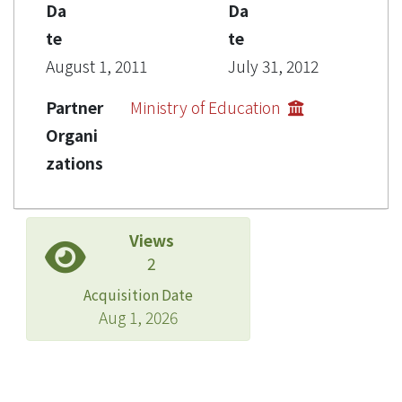
Da
Da
te
te
August 1, 2011
July 31, 2012
Partner
Ministry of Education
Organi
zations
Views
2
Acquisition Date
Aug 1, 2026