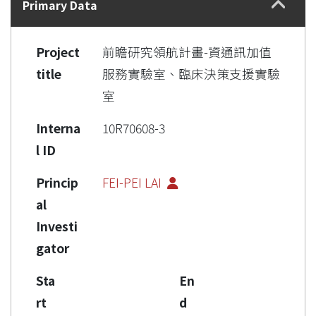
Primary Data
Project
前瞻研究領航計畫-資通訊加值
title
服務實驗室、臨床決策支援實驗
室
Interna
10R70608-3
l ID
Princip
FEI-PEI LAI
al
Investi
gator
Sta
En
rt
d