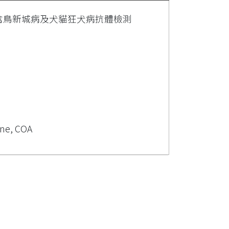
入禽鳥新城病及犬貓狂犬病抗體檢測
ine, COA