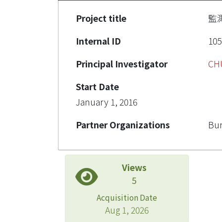
Project title
監
Internal ID
105
Principal Investigator
CH
Start Date
January 1, 2016
Partner Organizations
Bur
Views
5
Acquisition Date
Aug 1, 2026