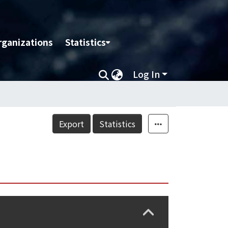
rganizations
Statistics
Log In
Export
Statistics