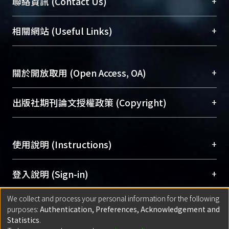
臺大位居世界頂尖大學之列，為永久珍藏及向國際
+
聯絡資訊 (Contact Us)
展現本校豐碩的研究成果及學術能量，圖書館整合
機構典藏（NTUR）與學術庫（AH）不同功能平
總館學科館員
(Main Library)
+
相關網站 (Useful Links)
台，成為臺大學術典藏NTU scholars。期能整合研
醫學圖書館學科館員
(Medical Library)
究能量、促進交流合作、保存學術產出、推廣研究
社會科學院辜振甫紀念圖書館學科館員
(Social
成果。
Sciences Library)
+
關於開放取用 (Open Access, OA)
To permanently archive and promote researcher
profiles and scholarly works, Library integrates the
開放取用是從使用者角度提升資訊取用性的社會運
+
出版社期刊論文授權政策 (Copyright)
services of “NTU Repository” with “Academic
動，應用在學術研究上是透過將研究著作公開供使
Hub” to form NTU Scholars.
用者自由取閱，以促進學術傳播及因應期刊訂購費
請確認所上傳的全文是原創的內容，若該文件包
用逐年攀升。同時可加速研究發展、提升研究影響
+
使用說明 (Instructions)
含部分內容的版權非匯入者所有，或由第三方贊
力，NTU Scholars即為本校的開放取用典藏（OA
助與合作完成，請確認該版權所有者及第三方同
Archive）平台。
（點選深入了解OA）
意提供此授權。
網站簡介
(Quickstart Guide)
+
登入說明 (Sign-in)
Please represent that the submission is your
使用手冊
(Instruction Manual)
original work, and that you have the right to
We collect and process your personal information for the following
線上預約服務
(Booking Service)
方案一：
臺灣大學計算機中心帳號登入
+
匯入著作 (Submission)
purposes:
Authentication, Preferences, Acknowledgement and
grant the rights to upload.
(With C&INC Email Account)
Statistics
.