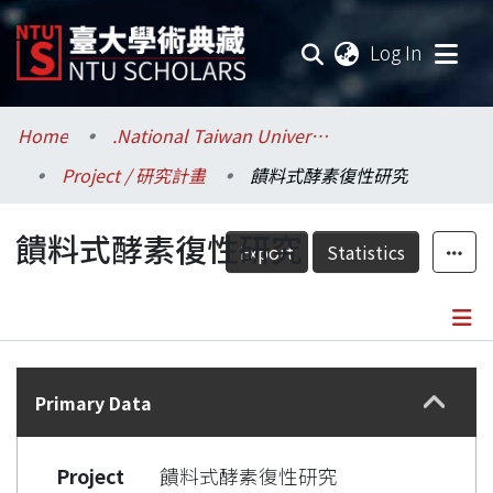
(current
Log In
Communities & Collections
Home
.National Taiwan University / 國立臺灣大學
Project / 研究計畫
饋料式酵素復性研究
Research Outputs
饋料式酵素復性研究
Fundings & Projects
Export
Statistics
Researchers
Organizations
Details
Statistics
Primary Data
Project
饋料式酵素復性研究