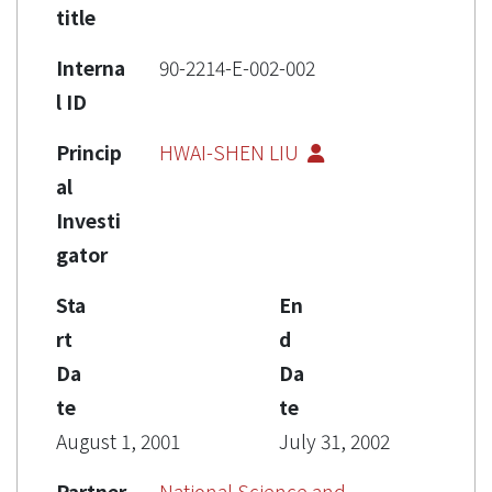
title
Interna
90-2214-E-002-002
l ID
Princip
HWAI-SHEN LIU
al
Investi
gator
Sta
En
rt
d
Da
Da
te
te
August 1, 2001
July 31, 2002
Partner
National Science and