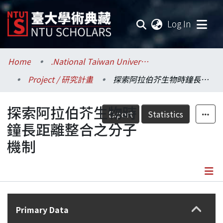
(current
Log In
Communities & Collections
Home
.National Taiwan University / 國立臺灣大學
Project / 研究計畫
探索阿拉伯芥生物時鐘長距離整合之分子機制
Research Outputs
探索阿拉伯芥生物時
Fundings & Projects
Export
Statistics
鐘長距離整合之分子
Researchers
機制
Organizations
Statistics
Details
Primary Data