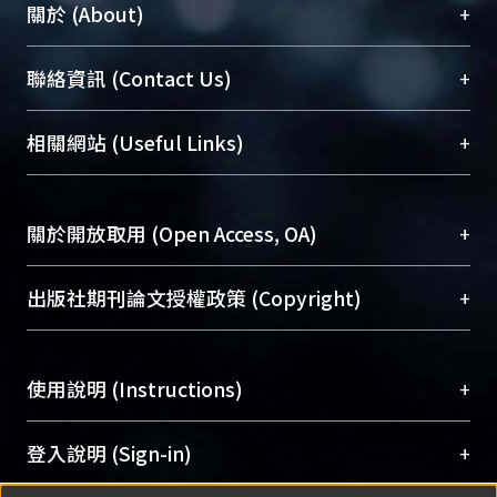
+
關於 (About)
臺大位居世界頂尖大學之列，為永久珍藏及向國際
+
聯絡資訊 (Contact Us)
展現本校豐碩的研究成果及學術能量，圖書館整合
機構典藏（NTUR）與學術庫（AH）不同功能平
總館學科館員
(Main Library)
+
相關網站 (Useful Links)
台，成為臺大學術典藏NTU scholars。期能整合研
醫學圖書館學科館員
(Medical Library)
究能量、促進交流合作、保存學術產出、推廣研究
社會科學院辜振甫紀念圖書館學科館員
(Social
成果。
Sciences Library)
+
關於開放取用 (Open Access, OA)
To permanently archive and promote researcher
profiles and scholarly works, Library integrates the
開放取用是從使用者角度提升資訊取用性的社會運
+
出版社期刊論文授權政策 (Copyright)
services of “NTU Repository” with “Academic
動，應用在學術研究上是透過將研究著作公開供使
Hub” to form NTU Scholars.
用者自由取閱，以促進學術傳播及因應期刊訂購費
請確認所上傳的全文是原創的內容，若該文件包
用逐年攀升。同時可加速研究發展、提升研究影響
+
使用說明 (Instructions)
含部分內容的版權非匯入者所有，或由第三方贊
力，NTU Scholars即為本校的開放取用典藏（OA
助與合作完成，請確認該版權所有者及第三方同
Archive）平台。
（點選深入了解OA）
意提供此授權。
網站簡介
(Quickstart Guide)
+
登入說明 (Sign-in)
Please represent that the submission is your
使用手冊
(Instruction Manual)