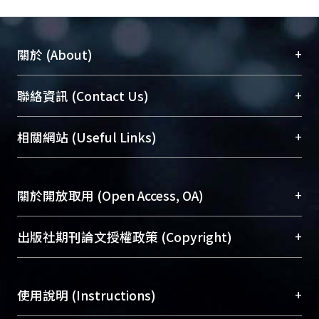
+
關於 (About)
臺大位居世界頂尖大學之列，為永久珍藏及向國際
+
聯絡資訊 (Contact Us)
展現本校豐碩的研究成果及學術能量，圖書館整合
機構典藏（NTUR）與學術庫（AH）不同功能平
總館學科館員
(Main Library)
+
相關網站 (Useful Links)
台，成為臺大學術典藏NTU scholars。期能整合研
醫學圖書館學科館員
(Medical Library)
究能量、促進交流合作、保存學術產出、推廣研究
社會科學院辜振甫紀念圖書館學科館員
(Social
成果。
Sciences Library)
+
關於開放取用 (Open Access, OA)
To permanently archive and promote researcher
profiles and scholarly works, Library integrates the
開放取用是從使用者角度提升資訊取用性的社會運
+
出版社期刊論文授權政策 (Copyright)
services of “NTU Repository” with “Academic
動，應用在學術研究上是透過將研究著作公開供使
Hub” to form NTU Scholars.
用者自由取閱，以促進學術傳播及因應期刊訂購費
請確認所上傳的全文是原創的內容，若該文件包
用逐年攀升。同時可加速研究發展、提升研究影響
+
使用說明 (Instructions)
含部分內容的版權非匯入者所有，或由第三方贊
力，NTU Scholars即為本校的開放取用典藏（OA
助與合作完成，請確認該版權所有者及第三方同