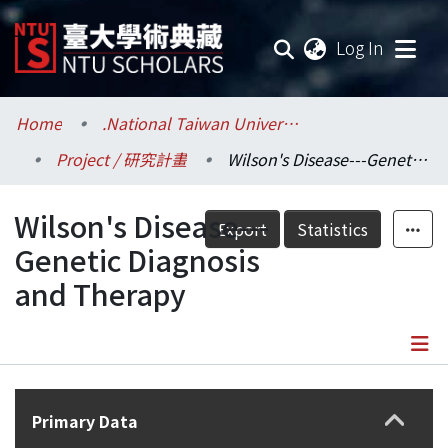
(current
Log In
Communities & Collections
Home
.National Taiwan University / 國立臺灣大學
Project / 研究計畫
Wilson's Disease---Genetic Diagnosis and Therapy
Research Outputs
Wilson's Disease---
Fundings & Projects
Export
Statistics
Genetic Diagnosis
Researchers
and Therapy
Organizations
Statistics
Details
Primary Data