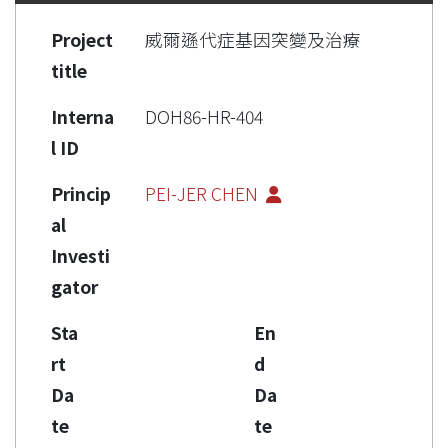
Project
威爾遜代症基因突變及治療
title
Interna
DOH86-HR-404
l ID
Princip
PEI-JER CHEN
al
Investi
gator
Sta
En
rt
d
Da
Da
te
te