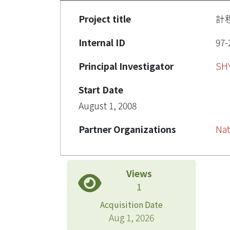
Project title
計
Internal ID
97-
Principal Investigator
SH
Start Date
August 1, 2008
Partner Organizations
Nat
Views
1
Acquisition Date
Aug 1, 2026