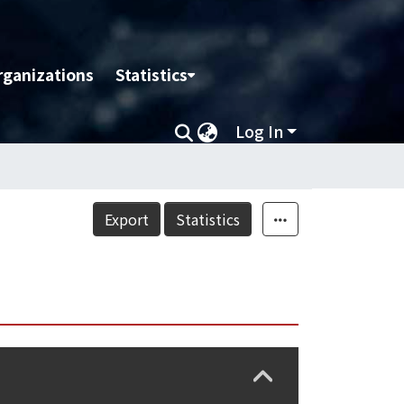
rganizations
Statistics
Log In
Export
Statistics