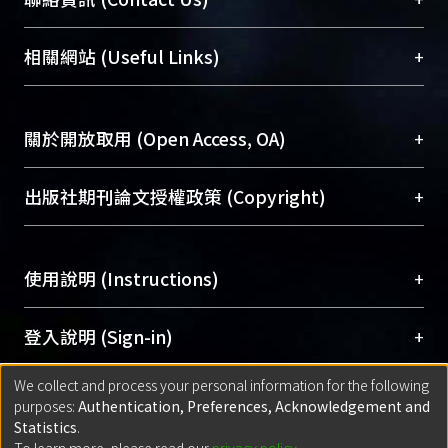
展現本校豐碩的研究成果及學術能量，圖書館整合
機構典藏（NTUR）與學術庫（AH）不同功能平
總館學科館員
(Main Library)
+
相關網站 (Useful Links)
台，成為臺大學術典藏NTU scholars。期能整合研
醫學圖書館學科館員
(Medical Library)
究能量、促進交流合作、保存學術產出、推廣研究
社會科學院辜振甫紀念圖書館學科館員
(Social
成果。
Sciences Library)
+
關於開放取用 (Open Access, OA)
To permanently archive and promote researcher
profiles and scholarly works, Library integrates the
開放取用是從使用者角度提升資訊取用性的社會運
+
出版社期刊論文授權政策 (Copyright)
services of “NTU Repository” with “Academic
動，應用在學術研究上是透過將研究著作公開供使
Hub” to form NTU Scholars.
用者自由取閱，以促進學術傳播及因應期刊訂購費
請確認所上傳的全文是原創的內容，若該文件包
用逐年攀升。同時可加速研究發展、提升研究影響
+
使用說明 (Instructions)
含部分內容的版權非匯入者所有，或由第三方贊
力，NTU Scholars即為本校的開放取用典藏（OA
助與合作完成，請確認該版權所有者及第三方同
Archive）平台。
（點選深入了解OA）
意提供此授權。
網站簡介
(Quickstart Guide)
+
登入說明 (Sign-in)
Please represent that the submission is your
使用手冊
(Instruction Manual)
original work, and that you have the right to
We collect and process your personal information for the following
線上預約服務
(Booking Service)
方案一：
臺灣大學計算機中心帳號登入
+
匯入著作 (Submission)
purposes:
Authentication, Preferences, Acknowledgement and
grant the rights to upload.
(With C&INC Email Account)
Statistics
.
方案二：
ORCID帳號登入
(With ORCID)
To learn more, please read our
privacy policy
.