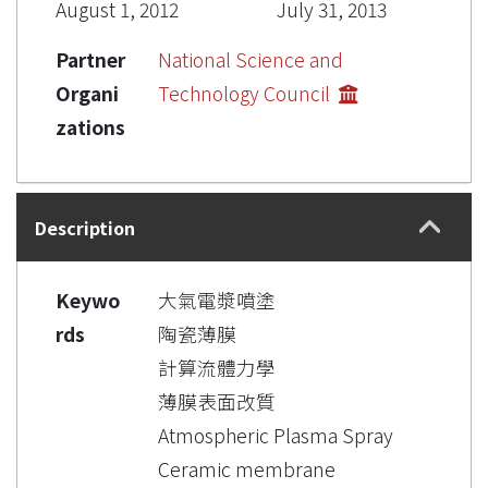
August 1, 2012
July 31, 2013
Partner
National Science and
Organi
Technology Council
zations
Description
Keywo
大氣電漿噴塗
rds
陶瓷薄膜
計算流體力學
薄膜表面改質
Atmospheric Plasma Spray
Ceramic membrane