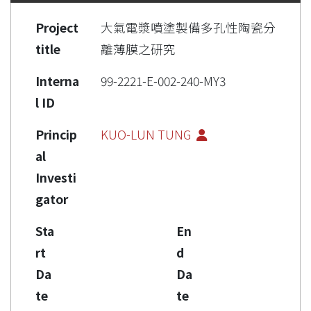
Project
大氣電漿噴塗製備多孔性陶瓷分
title
離薄膜之研究
Interna
99-2221-E-002-240-MY3
l ID
Princip
KUO-LUN TUNG
al
Investi
gator
Sta
En
rt
d
Da
Da
te
te