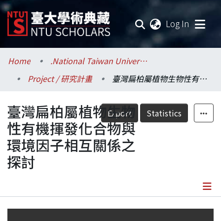
(current
Log In
Communities & Collections
Home
.National Taiwan University / 國立臺灣大學
Project / 研究計畫
臺灣扁柏屬植物生物性有機揮發化合物與環境因子相互關係之探討
Research Outputs
臺灣扁柏屬植物生物
Fundings & Projects
Export
Statistics
性有機揮發化合物與
Researchers
環境因子相互關係之
探討
Organizations
Statistics
Details