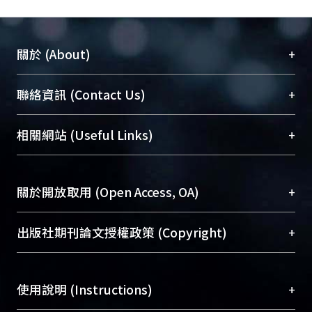
+
關於 (About)
臺大位居世界頂尖大學之列，為永久珍藏及向國際
+
聯絡資訊 (Contact Us)
展現本校豐碩的研究成果及學術能量，圖書館整合
機構典藏（NTUR）與學術庫（AH）不同功能平
總館學科館員
(Main Library)
+
相關網站 (Useful Links)
台，成為臺大學術典藏NTU scholars。期能整合研
醫學圖書館學科館員
(Medical Library)
究能量、促進交流合作、保存學術產出、推廣研究
社會科學院辜振甫紀念圖書館學科館員
(Social
成果。
Sciences Library)
+
關於開放取用 (Open Access, OA)
To permanently archive and promote researcher
profiles and scholarly works, Library integrates the
開放取用是從使用者角度提升資訊取用性的社會運
+
出版社期刊論文授權政策 (Copyright)
services of “NTU Repository” with “Academic
動，應用在學術研究上是透過將研究著作公開供使
Hub” to form NTU Scholars.
用者自由取閱，以促進學術傳播及因應期刊訂購費
請確認所上傳的全文是原創的內容，若該文件包
用逐年攀升。同時可加速研究發展、提升研究影響
+
使用說明 (Instructions)
含部分內容的版權非匯入者所有，或由第三方贊
力，NTU Scholars即為本校的開放取用典藏（OA
助與合作完成，請確認該版權所有者及第三方同