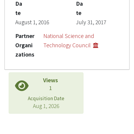
Da
Da
te
te
August 1, 2016
July 31, 2017
Partner
National Science and
Organi
Technology Council
zations
Views
1
Acquisition Date
Aug 1, 2026