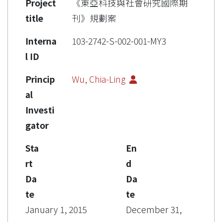
Project
《東亞科技與社會研究國際期
title
刊》規劃案
Interna
103-2742-S-002-001-MY3
l ID
Princip
Wu, Chia-Ling
al
Investi
gator
Sta
En
rt
d
Da
Da
te
te
January 1, 2015
December 31,