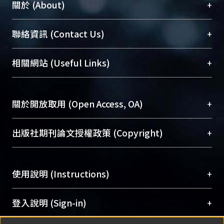
+
關於 (About)
臺大位居世界頂尖大學之列，為永久珍藏及向國際
+
聯絡資訊 (Contact Us)
展現本校豐碩的研究成果及學術能量，圖書館整合
機構典藏（NTUR）與學術庫（AH）不同功能平
總館學科館員
(Main Library)
+
相關網站 (Useful Links)
台，成為臺大學術典藏NTU scholars。期能整合研
醫學圖書館學科館員
(Medical Library)
究能量、促進交流合作、保存學術產出、推廣研究
社會科學院辜振甫紀念圖書館學科館員
(Social
成果。
Sciences Library)
+
關於開放取用 (Open Access, OA)
To permanently archive and promote researcher
profiles and scholarly works, Library integrates the
開放取用是從使用者角度提升資訊取用性的社會運
+
出版社期刊論文授權政策 (Copyright)
services of “NTU Repository” with “Academic
動，應用在學術研究上是透過將研究著作公開供使
Hub” to form NTU Scholars.
用者自由取閱，以促進學術傳播及因應期刊訂購費
請確認所上傳的全文是原創的內容，若該文件包
用逐年攀升。同時可加速研究發展、提升研究影響
+
使用說明 (Instructions)
含部分內容的版權非匯入者所有，或由第三方贊
力，NTU Scholars即為本校的開放取用典藏（OA
助與合作完成，請確認該版權所有者及第三方同
Archive）平台。
（點選深入了解OA）
意提供此授權。
網站簡介
(Quickstart Guide)
+
登入說明 (Sign-in)
Please represent that the submission is your
使用手冊
(Instruction Manual)