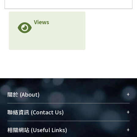
Views
+
關於 (About)
臺大位居世界頂尖大學之列，為永久珍藏及向國際
+
聯絡資訊 (Contact Us)
展現本校豐碩的研究成果及學術能量，圖書館整合
機構典藏（NTUR）與學術庫（AH）不同功能平
總館學科館員
(Main Library)
+
相關網站 (Useful Links)
台，成為臺大學術典藏NTU scholars。期能整合研