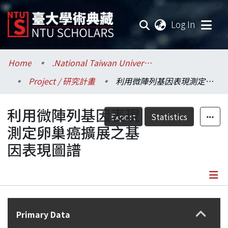
(current
Log In
Communities & Collections
Home
.National Taiwan University / 國立臺灣大學
Project / 研究計畫
利用微陣列基因表現測定卵巢癌擴展之基因表現圖譜
Research Outputs
利用微陣列基因表現
Fundings & Projects
Export
Statistics
測定卵巢癌擴展之基
Researchers
因表現圖譜
Organizations
Statistics
Details
Primary Data