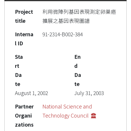
Project
利用微陣列基因表現測定卵巢癌
title
擴展之基因表現圖譜
Interna
91-2314-B002-384
l ID
Sta
En
rt
d
Da
Da
te
te
August 1, 2002
July 31, 2003
Partner
National Science and
Organi
Technology Council
zations