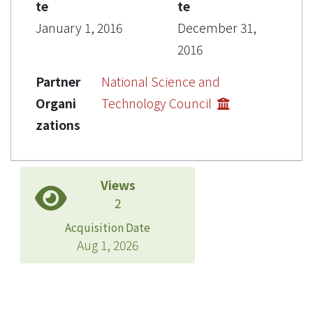
te
te
January 1, 2016
December 31,
2016
Partner
National Science and
Organi
Technology Council
zations
Views
2
Acquisition Date
Aug 1, 2026