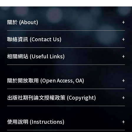
+
關於 (About)
臺大位居世界頂尖大學之列，為永久珍藏及向國際
+
聯絡資訊 (Contact Us)
展現本校豐碩的研究成果及學術能量，圖書館整合
機構典藏（NTUR）與學術庫（AH）不同功能平
總館學科館員
(Main Library)
+
相關網站 (Useful Links)
台，成為臺大學術典藏NTU scholars。期能整合研
醫學圖書館學科館員
(Medical Library)
究能量、促進交流合作、保存學術產出、推廣研究
社會科學院辜振甫紀念圖書館學科館員
(Social
成果。
Sciences Library)
+
關於開放取用 (Open Access, OA)
To permanently archive and promote researcher
profiles and scholarly works, Library integrates the
開放取用是從使用者角度提升資訊取用性的社會運
+
出版社期刊論文授權政策 (Copyright)
services of “NTU Repository” with “Academic
動，應用在學術研究上是透過將研究著作公開供使
Hub” to form NTU Scholars.
用者自由取閱，以促進學術傳播及因應期刊訂購費
請確認所上傳的全文是原創的內容，若該文件包
用逐年攀升。同時可加速研究發展、提升研究影響
+
使用說明 (Instructions)
含部分內容的版權非匯入者所有，或由第三方贊
力，NTU Scholars即為本校的開放取用典藏（OA
助與合作完成，請確認該版權所有者及第三方同