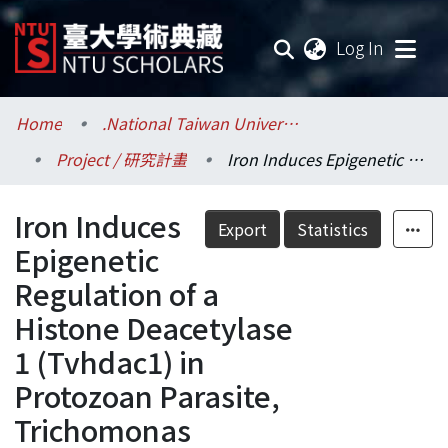
(current
Log In
Communities & Collections
Home
.National Taiwan University / 國立臺灣大學
Project / 研究計畫
Iron Induces Epigenetic Regulation of a Histone Deacetylase 1 (Tvhdac1) in Protozoan Parasite, Trichomonas Vaginalis.
Research Outputs
Iron Induces
Fundings & Projects
Export
Statistics
Epigenetic
Researchers
Regulation of a
Histone Deacetylase
Organizations
1 (Tvhdac1) in
Statistics
Protozoan Parasite,
Trichomonas