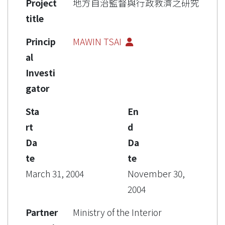
Project
地方自治監督與行政救濟之研究
title
Princip
MAWIN TSAI
al
Investi
gator
Sta
En
rt
d
Da
Da
te
te
March 31, 2004
November 30,
2004
Partner
Ministry of the Interior