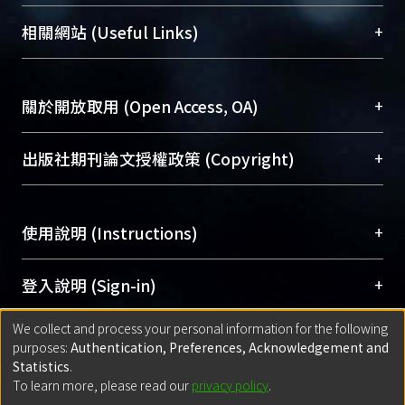
展現本校豐碩的研究成果及學術能量，圖書館整合
機構典藏（NTUR）與學術庫（AH）不同功能平
總館學科館員
(Main Library)
+
相關網站 (Useful Links)
台，成為臺大學術典藏NTU scholars。期能整合研
醫學圖書館學科館員
(Medical Library)
究能量、促進交流合作、保存學術產出、推廣研究
社會科學院辜振甫紀念圖書館學科館員
(Social
成果。
Sciences Library)
+
關於開放取用 (Open Access, OA)
To permanently archive and promote researcher
profiles and scholarly works, Library integrates the
開放取用是從使用者角度提升資訊取用性的社會運
+
出版社期刊論文授權政策 (Copyright)
services of “NTU Repository” with “Academic
動，應用在學術研究上是透過將研究著作公開供使
Hub” to form NTU Scholars.
用者自由取閱，以促進學術傳播及因應期刊訂購費
請確認所上傳的全文是原創的內容，若該文件包
用逐年攀升。同時可加速研究發展、提升研究影響
+
使用說明 (Instructions)
含部分內容的版權非匯入者所有，或由第三方贊
力，NTU Scholars即為本校的開放取用典藏（OA
助與合作完成，請確認該版權所有者及第三方同
Archive）平台。
（點選深入了解OA）
意提供此授權。
網站簡介
(Quickstart Guide)
+
登入說明 (Sign-in)
Please represent that the submission is your
使用手冊
(Instruction Manual)
original work, and that you have the right to
We collect and process your personal information for the following
線上預約服務
(Booking Service)
方案一：
臺灣大學計算機中心帳號登入
+
匯入著作 (Submission)
purposes:
Authentication, Preferences, Acknowledgement and
grant the rights to upload.
(With C&INC Email Account)
Statistics
.
方案二：
ORCID帳號登入
(With ORCID)
To learn more, please read our
privacy policy
.
若欲上傳已出版的全文電子檔，可使用
Open
方案一：
定期更新ORCID者，以ID匯入
(Search