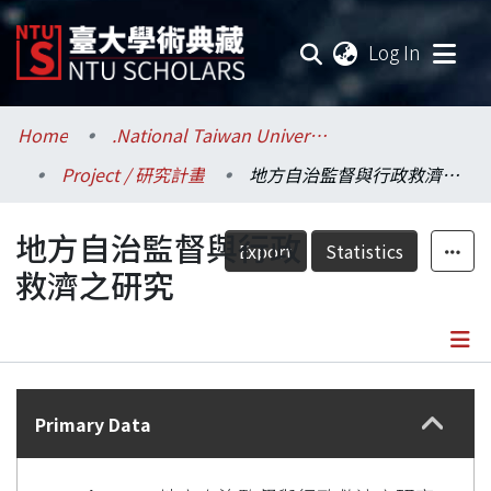
(current
Log In
Communities & Collections
Home
.National Taiwan University / 國立臺灣大學
Project / 研究計畫
地方自治監督與行政救濟之研究
Research Outputs
地方自治監督與行政
Fundings & Projects
Export
Statistics
救濟之研究
Researchers
Organizations
Details
Statistics
Primary Data