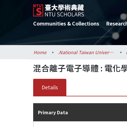
Communities & Collections
Researc
Home
.National Taiwan University / 國立臺灣大學
混合離子電子導體 : 電化
Details
Primary Data