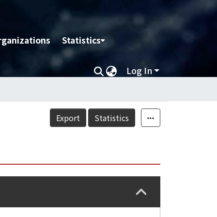
rganizations
Statistics
Log In
Export
Statistics