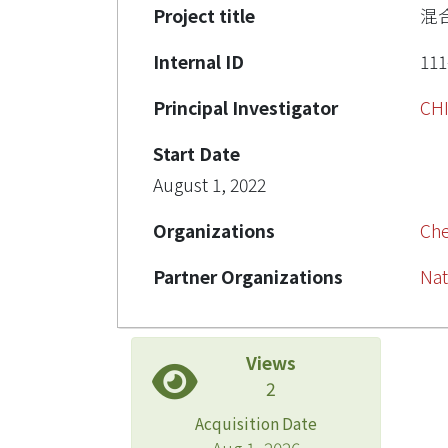
Project title
混
Internal ID
111
Principal Investigator
CH
Start Date
August 1, 2022
Organizations
Che
Partner Organizations
Nat
Views
2
Acquisition Date