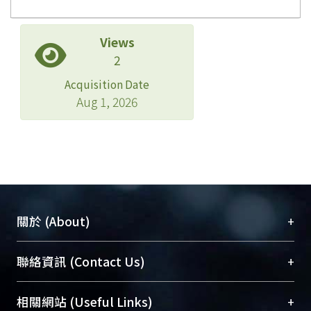
Views
2
Acquisition Date
Aug 1, 2026
+
關於 (About)
臺大位居世界頂尖大學之列，為永久珍藏及向國際
+
聯絡資訊 (Contact Us)
展現本校豐碩的研究成果及學術能量，圖書館整合
機構典藏（NTUR）與學術庫（AH）不同功能平
總館學科館員
(Main Library)
+
相關網站 (Useful Links)