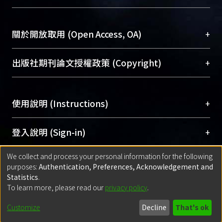
台，成為臺大學術典藏NTU scholars。期能整合研
醫學圖書館學科館員
(Medical Library)
究能量、促進交流合作、保存學術產出、推廣研究
社會科學院辜振甫紀念圖書館學科館員
(Social
成果。
Sciences Library)
+
關於開放取用 (Open Access, OA)
To permanently archive and promote researcher
profiles and scholarly works, Library integrates the
開放取用是從使用者角度提升資訊取用性的社會運
+
出版社期刊論文授權政策 (Copyright)
services of “NTU Repository” with “Academic
動，應用在學術研究上是透過將研究著作公開供使
Hub” to form NTU Scholars.
用者自由取閱，以促進學術傳播及因應期刊訂購費
請確認所上傳的全文是原創的內容，若該文件包
用逐年攀升。同時可加速研究發展、提升研究影響
+
使用說明 (Instructions)
含部分內容的版權非匯入者所有，或由第三方贊
力，NTU Scholars即為本校的開放取用典藏（OA
助與合作完成，請確認該版權所有者及第三方同
Archive）平台。
（點選深入了解OA）
意提供此授權。
網站簡介
(Quickstart Guide)
+
登入說明 (Sign-in)
Please represent that the submission is your
使用手冊
(Instruction Manual)
original work, and that you have the right to
We collect and process your personal information for the following
線上預約服務
(Booking Service)
方案一：
臺灣大學計算機中心帳號登入
+
匯入著作 (Submission)
purposes:
Authentication, Preferences, Acknowledgement and
grant the rights to upload.
(With C&INC Email Account)
Statistics
.
方案二：
ORCID帳號登入
(With ORCID)
To learn more, please read our
privacy policy
.
若欲上傳已出版的全文電子檔，可使用
Open
方案一：
定期更新ORCID者，以ID匯入
(Search
policy finder
網站查詢，以確認出版單位之版權
for identifier (ORCID))
Built with
DSpace-CRIS software
- Extension maintained and optimized
Customize
Decline
That's ok
政策。
方案二：
自行建檔
(Default mode Submission)
by