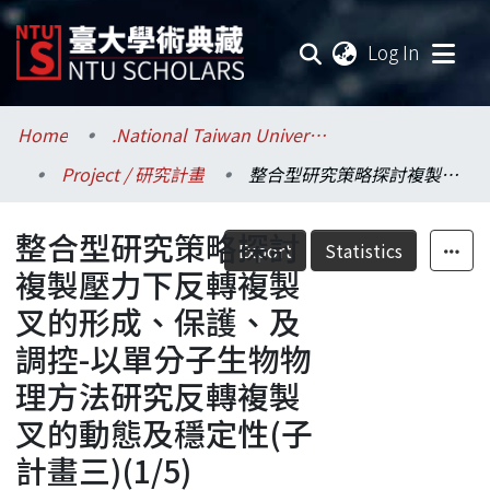
(current
Log In
Communities & Collections
Home
.National Taiwan University / 國立臺灣大學
Project / 研究計畫
整合型研究策略探討複製壓力下反轉複製叉的形成、保護、及調控-以單分子生物物理方法研究反轉複製叉的動態及穩定性(子計畫三)(1/5)
Research Outputs
整合型研究策略探討
Fundings & Projects
Export
Statistics
複製壓力下反轉複製
Researchers
叉的形成、保護、及
調控-以單分子生物物
Organizations
理方法研究反轉複製
Statistics
叉的動態及穩定性(子
計畫三)(1/5)